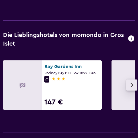
Die Lieblingshotels von momondo in Gros
Islet
Bay Gardens Inn
Rodney Bay P.O. Box 1892, Gros Islet
3 Sterne
7,1
147 €