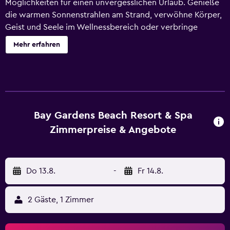
Möglichkeiten für einen unvergesslichen Urlaub. Genieße
die warmen Sonnenstrahlen am Strand, verwöhne Körper,
Geist und Seele im Wellnessbereich oder verbringe
entspannte Stunden im Wasserpark (kostenlos). Bay
Mehr erfahren
Gardens Beach Resort and Spa besitzt 75 klimatisierte
Zimmer mit folgender Ausstattung: Zimmersafes und
kostenloses Mineralwasser. Die Zimmer verfügen über
Balkone oder Patios. Die Betten in den Zimmern haben
hochwertige Bettwaren. In den Zimmern stehen Fernseher
mit Kabelempfang zur Verfügung. Die Bäder sind wie folgt
Bay Gardens Beach Resort & Spa
ausgestattet: Hausschuhe, kostenlose Toilettenartikel und
Zimmerpreise & Angebote
Haartrockner. Dieses Hotel in Gros Islet bietet dir einen
kostenlosen WLAN-Zugang. Zur Zimmerausstattung
gehören Telefone und Schreibtische. Alle Zimmer
Do 13.8.
-
Fr 14.8.
verfügen außerdem über Bügeleisen/Bügelbretter und
Deckenventilatoren. Der Reinigungsservice wird täglich
angeboten. Auf Anfrage bekommst du Massagen im
2 Gäste, 1 Zimmer
Zimmer. Zum Freizeitangebot vor Ort gehört Folgendes:
Außenpool, Kinderbecken und Whirlpool. Zum