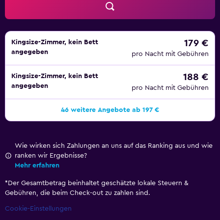
Freizeitangebot gehören außerdem Wasserpark
(kostenlos) und Fitnessmöglichkeiten. Die unten
aufgeführten Freizeitaktivitäten werden entweder vor Ort
oder in der Nähe angeboten. Es können dabei Gebühren
179 €
Kingsize-Zimmer, kein Bett
angegeben
anfallen.
pro Nacht mit Gebühren
188 €
Kingsize-Zimmer, kein Bett
angegeben
pro Nacht mit Gebühren
46 weitere Angebote ab 197 €
Wie wirken sich Zahlungen an uns auf das Ranking aus und wie
ranken wir Ergebnisse?
Mehr erfahren
*
Der Gesamtbetrag beinhaltet geschätzte lokale Steuern &
Gebühren, die beim Check-out zu zahlen sind.
Cookie-Einstellungen