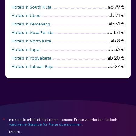
ab 79 €
Hotels in South Kuta
ab 21 €
Hotels in Ubud
ab 31 €
Hotels in Pemenang
ab 131 €
Hotels in Nusa Penida
ab 8 €
Hotels in North Kuta
ab 33 €
Hotels in Lagoi
ab 20 €
Hotels in Yogyakarta
ab 27 €
Hotels in Labuan Bajo
ab 28 €
Hotels in Kuta
momondo arbeitet hart daran, genaue Preise zu erhalten, jedoch
*
wird keine Garantie für Preise übernommen
.
Darum: