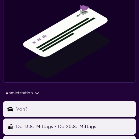
Anmietstation
Von?
Do 13.8.
Mittags
-
Do 20.8.
Mittags