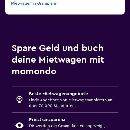
Mietwagen in Grampians
Mietwagen in Lake Macquarie
Mietwagen in Noosa
Mietwagen in Bribie Island
Mietwagen in Kangaroo Island
Mietwagen in Moretoninsel
Spare Geld und buch
Mietwagen in Gold Coast
deine Mietwagen mit
Mietwagen in Great Barrier Reef
Mietwagen in Margaret River Wine Region
momondo
Beste Mietwagenangebote
Finde Angebote von Mietwagenanbietern an
über 70.000 Standorten.
Preistransparenz
Dir werden die Gesamtkosten angezeigt,