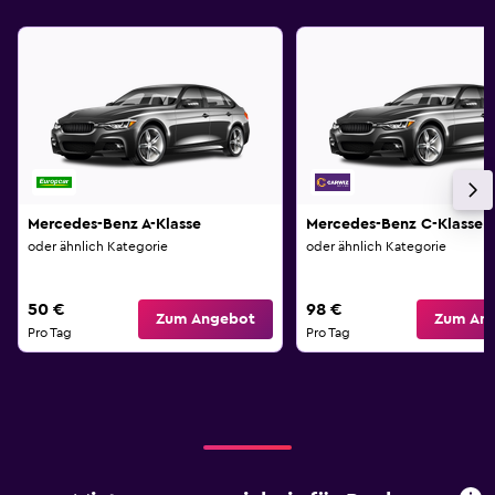
Mercedes-Benz A-Klasse
Mercedes-Benz C-Klasse
oder ähnlich Kategorie
oder ähnlich Kategorie
50 €
98 €
Zum Angebot
Zum An
Pro Tag
Pro Tag