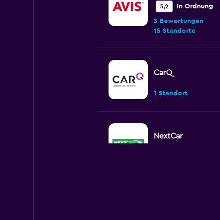
In Ordnung
5,2
3 Bewertungen
15 Standorte
CarQ
1 Standort
NextCar
1 Standort
Avenue Rent a Car