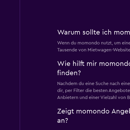
1 Standort
Diva Rent A Car L
Warum sollte ich mom
1 Standort
Wenn du momondo nutzt, um einen
Tausende von Mietwagen-Websites 
Wie hilft mir momond
Elite Speed Car Re
finden?
1 Standort
Nachdem du eine Suche nach einem
dir, per Filter die besten Angebot
Anbietern und einer Vielzahl von 
GO Rent A Car
Zeigt momondo Angebo
7 Standorte
an?