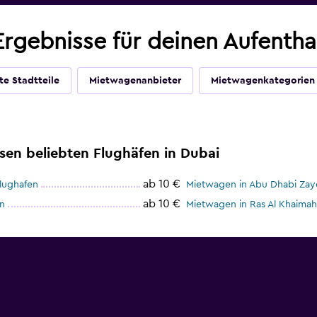
rgebnisse für deinen Aufenthal
te Stadtteile
Mietwagenanbieter
Mietwagenkategorien
sen beliebten Flughäfen in Dubai
ab 10 €
Flughafen
Mietwagen in Abu Dhabi Zaye
ab 10 €
n
Mietwagen in Ras Al Khaimah