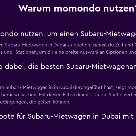
Warum momondo nutzen
LC
Preise prüfen
ondo nutzen, um einen Subaru-Mietwage
 Subaru-Mietwagen in Dubai zu buchen, kannst du Zeit un
und -Stationen, um dir eine breite Auswahl an Optionen un
o dabei, die besten Subaru-Mietwagenan
ntal
Preise prüfen
 Subaru-Mietwagen in in Dubai durchgeführt hast, zeigt mo
e herauszusuchen. Mit diesen Filtern kannst du die Suche verfe
Bedingungen, die gelten können.
Preise prüfen
te für Subaru-Mietwagen in Dubai mit 