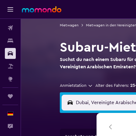
Mietwagen
Mietwagen in den Vereinigten
Flüge
Unterkünfte
Subaru-Mie
Mietwagen
Suchst du nach einem Subaru für 
Pauschalreisen
Vereinigten Arabischen Emiraten? 
Explore
Anmietstation
Alter des Fahrers:
25
Trips
Deutsch
Feedback