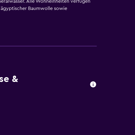
neralwasser. Alle Wohneinheiten verfügen
s ägyptischer Baumwolle sowie
it Premium-Satellitenempfang sind die
r befinden sich auch: Kühlschrank und
chuhe und Bidets. Dir steht ein
d Schreibtische. Alle Zimmer verfügen
vice und täglich der Reinigungsservice
ber folgendes Angebot: Sauna,
se &