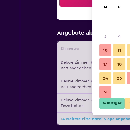
Suc
M
D
57 €
Angebote ab
/
Günstigste
3
4
Zimmertyp
Vermiete
10
11
Deluxe-Zimmer, kein
17
18
Bett angegeben
24
25
Deluxe-Zimmer, kein
Bett angegeben
31
Deluxe-Zimmer, 2
Günstiger
Einzelbetten
14 weitere Elite Hotel & Spa Angeb