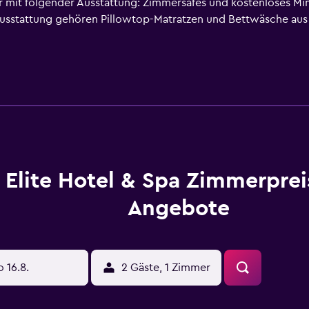
er mit folgender Ausstattung: Zimmersafes und kostenloses Mi
tausstattung gehören Pillowtop-Matratzen und Bettwäsche au
hl an Kissen ist verfügbar. Neben 32-Zoll-Plasmafernseher m
nd/oder technischen Geräten ausgestattet: Pay-TV. Im Zimme
hör. Zur Badausstattung gehören Duschen, Bademäntel, Hauss
) zur Verfügung. Zur Zimmerausstattung gehören Telefone un
stenlose Toilettenartikel. Jeden Abend wird der Aufdeckser
 unter anderem Allergikerbettwaren. Dieses Hotel verfügt ü
eöffnet) und Außenpool (je nach Saison geöffnet).
Elite Hotel & Spa Zimmerprei
Angebote
o 16.8.
2 Gäste, 1 Zimmer