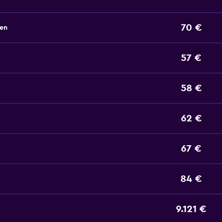
70 €
ben
57 €
58 €
62 €
67 €
84 €
9.121 €