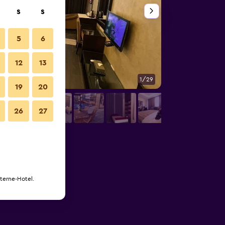
S
S
5
6
12
13
1/29
Lobby
19
20
26
27
Sterne-Hotel.