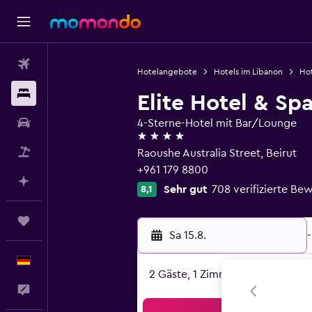
Flüge
Hotelangebote
Hotels im Libanon
Hot
Unterkünfte
Elite Hotel & Sp
Mietwagen
4-Sterne-Hotel mit Bar/Lounge
4 Sterne
Pauschalreisen
Raoushe Australia Street, Beirut
+961 179 8800
Mit KI planen
Sehr gut
708 verifizierte B
8,1
Trips
Sa 15.8.
-
Deutsch
2 Gäste, 1 Zimmer
Feedback