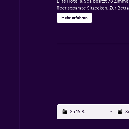
Elite Hotel & Spa besitzt 78 Zimm
über separate Sitzecken. Zur Bet
hochwertige Bettwaren. Eine Auswa
Mehr erfahren
Zimmer mit folgenden Angeboten u
Wasserkocher mit Kaffee-/Teezube
kostenloser Internetzugang (WLAN
außerdem über Haartrockner und ko
angeboten. Auf Wunsch erhältst du
Fitnessbereich (rund um die Uhr g
Sa 15.8.
-
S