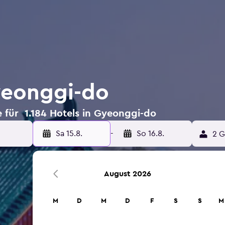
yeonggi-do
 für 1.184 Hotels in Gyeonggi-do
Sa 15.8.
-
So 16.8.
2 G
August 2026
M
D
M
D
F
S
S
M