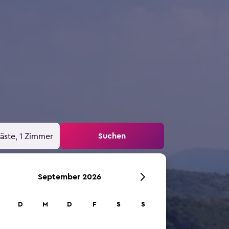
Suchen
äste, 1 Zimmer
September 2026
D
M
D
F
S
S