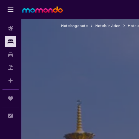
Hotelangebote
Hotels in Asien
Hotels
Flüge
Unterkünfte
Mietwagen
Pauschalreisen
Mit KI planen
Trips
Feedback