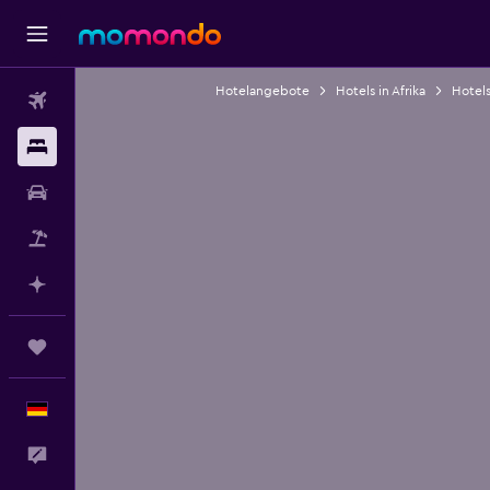
Hotelangebote
Hotels in Afrika
Hotels
Flüge
Unterkünfte
Mietwagen
Pauschalreisen
Mit KI planen
Trips
Deutsch
Feedback