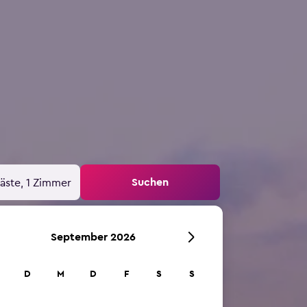
Suchen
äste, 1 Zimmer
September 2026
D
M
D
F
S
S