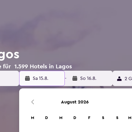
agos
 für 1.599 Hotels in Lagos
Sa 15.8.
-
So 16.8.
2 G
August 2026
M
D
M
D
F
S
S
M