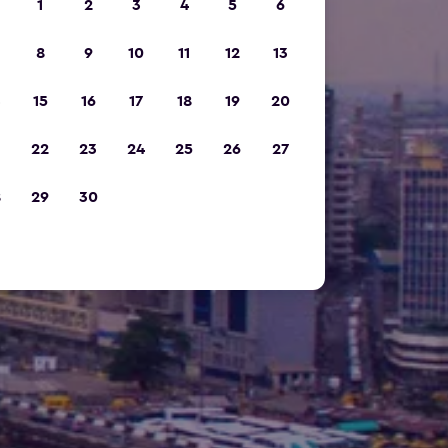
1
2
3
4
5
6
8
9
10
11
12
13
15
16
17
18
19
20
22
23
24
25
26
27
8
29
30