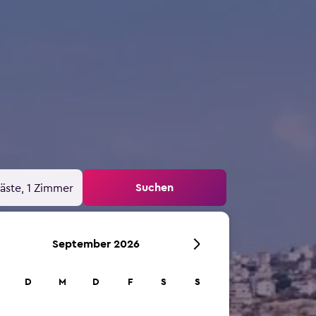
Suchen
äste, 1 Zimmer
September 2026
D
M
D
F
S
S