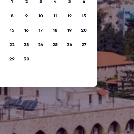
1
2
3
4
5
6
8
9
10
11
12
13
15
16
17
18
19
20
22
23
24
25
26
27
8
29
30