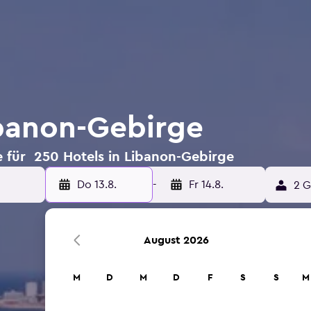
ibanon-Gebirge
 für 250 Hotels in Libanon-Gebirge
Do 13.8.
-
Fr 14.8.
2 G
August 2026
M
D
M
D
F
S
S
M