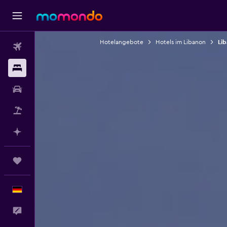
Hotelangebote
Hotels im Libanon
Lib
Flüge
Unterkünfte
Mietwagen
Pauschalreisen
Mit KI planen
Trips
Deutsch
Feedback