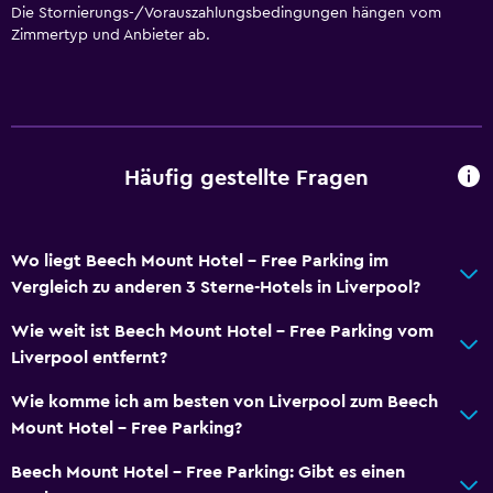
Die Stornierungs-/Vorauszahlungsbedingungen hängen vom
Dusche
Zimmertyp und Anbieter ab.
Haartrockner
Toilette
Toilettenpapier
Eigenes Badezimmer
Häufig gestellte Fragen
Begehbare Dusche
Wo liegt Beech Mount Hotel - Free Parking im
Restaurants
Vergleich zu anderen 3 Sterne-Hotels in Liverpool?
Wasserkocher
Wie weit ist Beech Mount Hotel - Free Parking vom
Bar/Lounge
Liverpool entfernt?
Tee-/Kaffeezubereiter
Wie komme ich am besten von Liverpool zum Beech
Wasserkocher
Mount Hotel - Free Parking?
Kaffeemaschine
Beech Mount Hotel - Free Parking: Gibt es einen