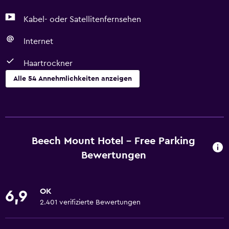
Kabel- oder Satellitenfernsehen
Internet
Haartrockner
Alle 54 Annehmlichkeiten anzeigen
Barrierefreiheit
Gesamte Wohneinheit im Erdgeschoss
Gesamte Wohneinheit barrierefrei
Beech Mount Hotel - Free Parking
Barrierefrei
Bewertungen
Aufzug
Angepasste Badewanne
OK
6,9
Nichtraucherzimmer
2.401 verifizierte Bewertungen
Federloses Kissen