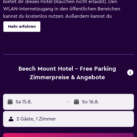
bietet dir dieses Hotel (Rauchen nicht erlaubt). Den
WLAN-Internetzugang in den öffentlichen Bereichen
kannst du kostenlos nutzen. Außerdem kannst du
Folgendes nutzen: ein Fernseher im öffentlichen Bereich
Mehr erfahren
und mehrsprachige Unterstützung. Beech Mount Hotel -
Free Parking besitzt 52 Zimmer mit folgender Ausstattung:
Wasserkocher mit Kaffee-/Teezubehör. LCD-Fernseher mit
Digitalempfang stehen in den Zimmern zur Verfügung. Zur
Badausstattung gehört Folgendes: Duschen. Dir steht ein
kostenloser Internetzugang (WLAN) zur Verfügung. Auf
Beech Mount Hotel - Free Parking
Anfrage sind Bügeleisen/Bügelbretter und Haartrockner
Zimmerpreise & Angebote
erhältlich. Der Reinigungsservice wird täglich angeboten.
Sa 15.8.
-
So 16.8.
2 Gäste, 1 Zimmer