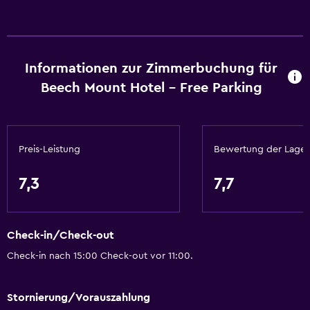
Obere Etagen über Treppen zugänglich
Raucherbereich
Wesentliches
Informationen zur Zimmerbuchung für
Beech Mount Hotel - Free Parking
Gratis WLAN
Internet
Bettwäsche
Preis-Leistung
Bewertung der Lage
Handtücher
Feuerlöscher
7,3
7,7
Rauchmelder
Heizung
Check-in/Check-out
Seife
Check-in nach 15:00 Check-out vor 11:00.
Abfallbehälter
Stornierung/Vorauszahlung
Bad