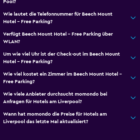
Pool?
Gesundheit und Sicherheit
Tägliche Reinigung
Wie lautet die Telefonnummer für Beech Mount
Hotel - Free Parking?
Erste-Hilfe-Kasten
Videoüberwachung in öffentlichen Bereichen
Verfügt Beech Mount Hotel - Free Parking über
WLAN?
Videoüberwachung außen
Safe
Um wie viel Uhr ist der Check-out im Beech Mount
Hotel - Free Parking?
Medien und Unterhaltung
Wie viel kostet ein Zimmer im Beech Mount Hotel -
Flachbildfernseher
Free Parking?
Geteilter) Lounge/Fernsehbereich
Wie viele Anbieter durchsucht momondo bei
Kabel- oder Satellitenfernsehen
Anfragen für Hotels am Liverpool?
Fernseher
Wann hat momondo die Preise für Hotels am
Liverpool das letzte Mal aktualisiert?
Schlafzimmer
Steckdose in Bettnähe