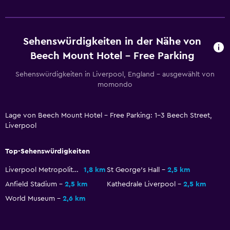
Kleiderständer
Kleiderschrank oder Garderobe
Sehenswürdigkeiten in der Nähe von
Beech Mount Hotel - Free Parking
Services und Annehmlichkeiten
Weckdienst
Sehenswürdigkeiten in Liverpool, England – ausgewählt von
momondo
Zutritt mit Karte
24-Stunden-Rezeption
Lage von Beech Mount Hotel - Free Parking: 1-3 Beech Street,
Liverpool
Parken und Transport
Top-Sehenswürdigkeiten
Gratis Parken
Eigener Parkplatz
Liverpool Metropolitan Cathedral
1,8 km
St George's Hall
2,5 km
Anfield Stadium
2,5 km
Kathedrale Liverpool
2,5 km
Außentisch
World Museum
2,6 km
Terrasse/Innenhof