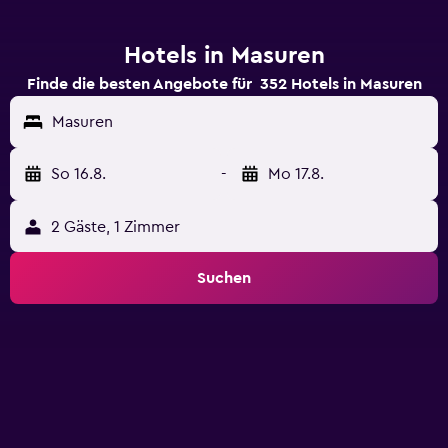
Hotels in Masuren
Finde die besten Angebote für 352 Hotels in Masuren
Masuren
So 16.8.
-
Mo 17.8.
2 Gäste, 1 Zimmer
Suchen