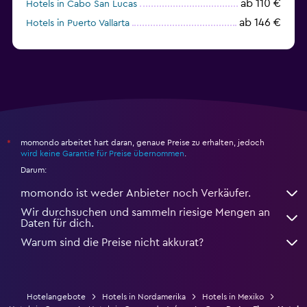
ab 110 €
Hotels in Cabo San Lucas
ab 146 €
Hotels in Puerto Vallarta
ab 22 €
Hotels in Cozumel
momondo arbeitet hart daran, genaue Preise zu erhalten, jedoch
*
wird keine Garantie für Preise übernommen
.
Darum:
momondo ist weder Anbieter noch Verkäufer.
Wir durchsuchen und sammeln riesige Mengen an
Daten für dich.
Warum sind die Preise nicht akkurat?
Hotelangebote
Hotels in Nordamerika
Hotels in Mexiko