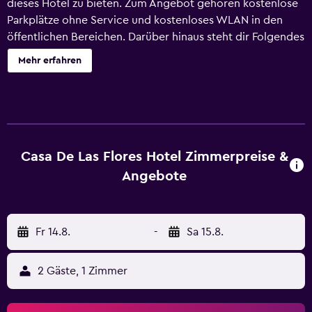
dieses Hotel zu bieten. Zum Angebot gehören kostenlose
Parkplätze ohne Service und kostenloses WLAN in den
öffentlichen Bereichen. Darüber hinaus steht dir Folgendes
zur Verfügung: eine rund um die Uhr besetzte Rezeption,
Mehr erfahren
Unterstützung bei der Tourenplanung/beim Ticketerwerb
und ein Tresorfach an der Rezeption. Casa de las Flores
Hotel besitzt 16 klimatisierte Zimmer mit folgender
Ausstattung: Zimmersafes. In den Zimmern stehen
Fernseher mit Kabelempfang zur Verfügung. Zur
Badausstattung gehört Folgendes: Badewannen oder
Casa De Las Flores Hotel Zimmerpreise &
Duschen. Dieses Hotel in Oaxaca bietet dir einen
Angebote
kostenlosen WLAN-Zugang. Der Reinigungsservice wird
täglich angeboten.
Fr 14.8.
-
Sa 15.8.
2 Gäste, 1 Zimmer