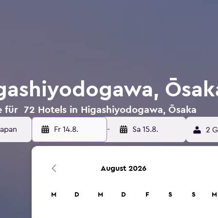
igashiyodogawa, Ōsak
e für 72 Hotels in Higashiyodogawa, Ōsaka
Fr 14.8.
-
Sa 15.8.
2 G
August 2026
M
D
M
D
F
S
S
M