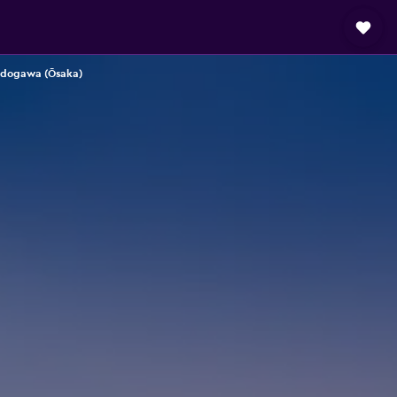
yodogawa (Ōsaka)