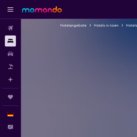
Hotelangebote
Hotels in Asien
Hotels
Flüge
Unterkünfte
Mietwagen
Pauschalreisen
Mit KI planen
Trips
Deutsch
Feedback