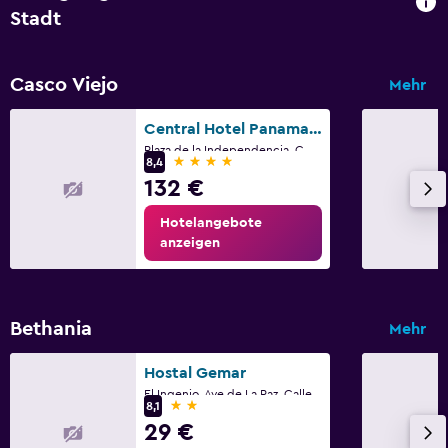
Stadt
Casco Viejo
Mehr
Central Hotel Panama Casco Viejo
Plaza de la Independencia, C. 5a Este, Panama Stadt
4 Sterne
8,4
132 €
Hotelangebote
anzeigen
Bethania
Mehr
Hostal Gemar
El Ingenio, Ave de La Paz, Calle 74, Panama Stadt
2 Sterne
8,1
29 €