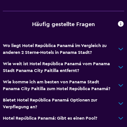
Schließfach
Tagungs-/Banketträume
Zimmerservice
Häufig gestellte Fragen
Tourschalter
24-Stunden-Rezeption
Wo liegt Hotel República Panamá im Vergleich zu
anderen 2 Sterne-Hotels in Panama Stadt?
Allgemein
Familienzimmer
Wie weit ist Hotel República Panamá vom Panama
Stadt Panama City Paitilla entfernt?
Meerblick
Lärmisolierte Zimmer
Wie komme ich am besten von Panama Stadt
Panama City Paitilla zum Hotel República Panamá?
Telefon
Blick auf die Berge
Bietet Hotel República Panamá Optionen zur
Verpflegung an?
Stadtblick
Hotel República Panamá: Gibt es einen Pool?
Barrierefreiheit