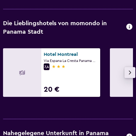
Außentisch
Terrasse/Innenhof
Privatstrand
Die Lieblingshotels von momondo in
Panama Stadt
Wäscherei
Wäschezimmer
Hotel Montreal
Wäscheservice
Via Espana La Cresta Panama City 00000 PA, Panama Stadt
3 Sterne
7,4
Arbeitsbereich
Schreibtisch
20 €
Restaurants
Kaffeestube
Nahegelegene Unterkunft in Panama