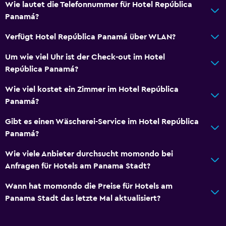
Wie lautet die Telefonnummer für Hotel República
Aufzug
Panamá?
Nichtraucherzimmer
Verfügt Hotel República Panamá über WLAN?
Toilette mit Haltegriffen
Um wie viel Uhr ist der Check-out im Hotel
Obere Etagen über Aufzug zugänglich
República Panamá?
Raucherbereich
Wie viel kostet ein Zimmer im Hotel República
Panamá?
Medien und Unterhaltung
Flachbildfernseher
Gibt es einen Wäscherei-Service im Hotel República
Panamá?
Kabel- oder Satellitenfernsehen
Fernseher
Wie viele Anbieter durchsucht momondo bei
Anfragen für Hotels am Panama Stadt?
Schlafzimmer
Wann hat momondo die Preise für Hotels am
Steckdose in Bettnähe
Panama Stadt das letzte Mal aktualisiert?
Wecker