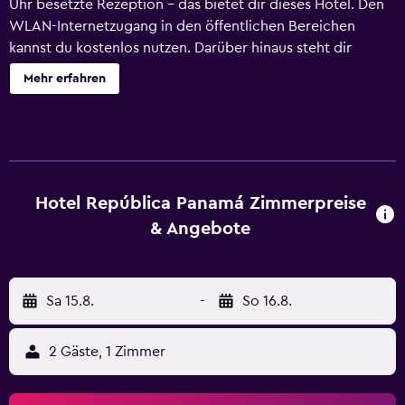
Uhr besetzte Rezeption – das bietet dir dieses Hotel. Den
WLAN-Internetzugang in den öffentlichen Bereichen
kannst du kostenlos nutzen. Darüber hinaus steht dir
Folgendes zur Verfügung: Unterstützung bei der
Mehr erfahren
Tourenplanung/beim Ticketerwerb, ein Tresorfach an der
Rezeption und ein Geldautomat. Hotel República besitzt
80 klimatisierte Zimmer mit folgender Ausstattung:
Zimmersafes. In den Zimmern stehen Fernseher mit
Kabelempfang zur Verfügung. Zur Badausstattung gehört
Folgendes: Duschen. Dieses Hotel in Panama-Stadt bietet
Hotel República Panamá Zimmerpreise
dir einen kostenlosen WLAN-Zugang. Zur
& Angebote
Zimmerausstattung gehören Telefone und Schreibtische.
Der Reinigungsservice wird täglich angeboten. Die unten
aufgeführten Freizeitaktivitäten werden entweder vor Ort
Sa 15.8.
-
So 16.8.
oder in der Nähe angeboten. Es können dabei Gebühren
anfallen.
2 Gäste, 1 Zimmer