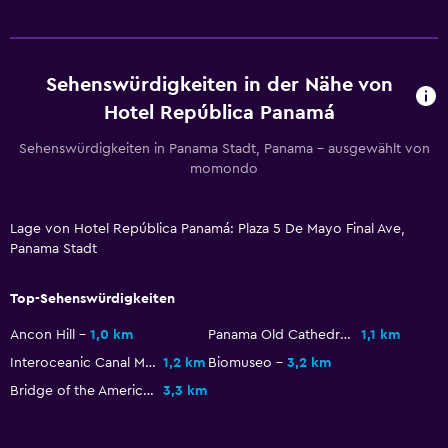
Kleiderschrank oder Garderobe
Gesundheit und Sicherheit
Sehenswürdigkeiten in der Nähe von
Tägliche Reinigung
Hotel República Panamá
Erste-Hilfe-Kasten
Sehenswürdigkeiten in Panama Stadt, Panama – ausgewählt von
Safe
momondo
Parken und Transport
Lage von Hotel República Panamá: Plaza 5 De Mayo Final Ave,
Flughafen-Shuttle (gegen Aufpreis)
Panama Stadt
Shuttleservice (kostenpflichtig)
Top-Sehenswürdigkeiten
Bad
Ancon Hill
1,0 km
Panama Old Cathedral
1,1 km
Interoceanic Canal Museum
1,2 km
Biomuseo
3,2 km
Toilettenpapier
Bridge of the Americas
3,3 km
Eigenes Badezimmer