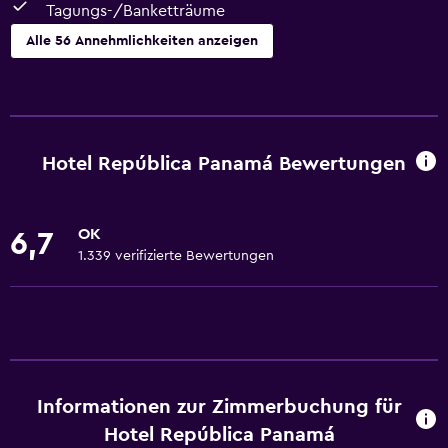
Tagungs-/Banketträume
Alle 56 Annehmlichkeiten anzeigen
Aktivitäten
Zoo
Wandern
Hotel República Panamá Bewertungen
Ökotourismus
Fahrradverleih
OK
6,7
Casino
1.339 verifizierte Bewertungen
Angeln
Kanufahren
Tauchen
Schnorcheln
Informationen zur Zimmerbuchung für
Kochkurse
Hotel República Panamá
Schwimmen