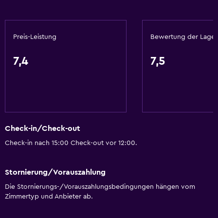
Wesentliches
Preis-Leistung
Bewertung der Lage
Gratis WLAN
WLAN in allen Bereichen verfügbar
7,4
7,5
Internet
Bettwäsche
Handtücher
Feuerlöscher
Check-in/Check-out
Rauchmelder
Check-in nach 15:00 Check-out vor 12:00.
Klimaanlage
Stornierung/Vorauszahlung
Services und Annehmlichkeiten
Die Stornierungs-/Vorauszahlungsbedingungen hängen vom
Geldautomat/Bank
Zimmertyp und Anbieter ab.
Weckdienst