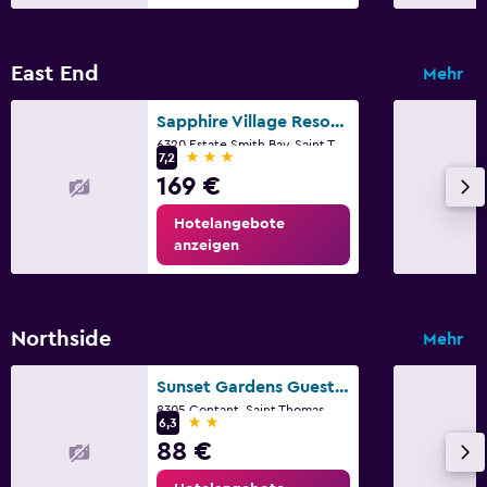
East End
Mehr
Sapphire Village Resort by Antilles Resorts
6320 Estate Smith Bay, Saint Thomas
3 Sterne
7,2
169 €
Hotelangebote
anzeigen
Northside
Mehr
Sunset Gardens Guesthouse
8305 Contant, Saint Thomas
2 Sterne
6,3
88 €