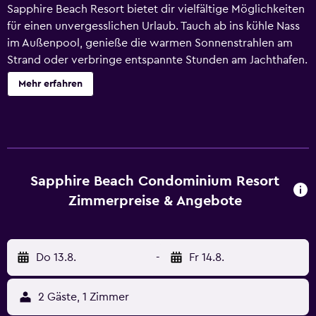
Sapphire Beach Resort bietet dir vielfältige Möglichkeiten
für einen unvergesslichen Urlaub. Tauch ab ins kühle Nass
im Außenpool, genieße die warmen Sonnenstrahlen am
Strand oder verbringe entspannte Stunden am Jachthafen.
Jedes Apartment bietet Selbstversorgern eine Küche mit
Mehr erfahren
einem Kühlschrank, einem Ofen, einer Herdplatte und
einer Mikrowelle. Für Unterhaltung sorgt der Fernseher mit
Satellitenempfang. Die Zimmerausstattung umfasst aber
auch einen Trockner und eine Sitzecke. Die Reinigung
erfolgt nur an bestimmten Tagen. Sapphire Beach Resort
besitzt 155 Zimmer, die über Außenflure zugänglich sind
Sapphire Beach Condominium Resort
und folgende Ausstattung bieten: Zimmersafe in Laptop-
Zimmerpreise & Angebote
Größe und Zimmersafes. Die Zimmer verfügen über
Balkone. Diese individuell ausgestatteten und
eingerichteten Unterkünfte bieten separate Sitzecken
Do 13.8.
-
Fr 14.8.
sowie Schreibtische. Dieses Aparthotel mit 3 Sternen
bietet Wohneinheiten mit Küchen, zu deren Ausstattung
große Kühlschränke/Gefrierfächer, Herdplatte, Mikrowelle
2 Gäste, 1 Zimmer
und Kochgeschirr/Geschirr/Besteck gehören. Zur