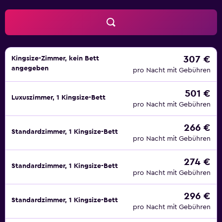
Badausstattung gehören Duschen und Haartrockner.
Dieses Aparthotel in St. Thomas bietet dir einen
kostenlosen WLAN-Zugang. Satellitenempfang ist
verfügbar. Alle Zimmer verfügen außerdem über
Wasserkocher mit Kaffee-/Teezubehör und
307 €
Kingsize-Zimmer, kein Bett
angegeben
Bügeleisen/Bügelbretter. Der Reinigungsservice wird nur
pro Nacht mit Gebühren
unter der Woche angeboten. Zum Freizeitangebot vor Ort
501 €
gehört Folgendes: Außenpool und Kinderbecken. Die
Luxuszimmer, 1 Kingsize-Bett
pro Nacht mit Gebühren
unten aufgeführten Freizeitaktivitäten werden entweder
vor Ort oder in der Nähe angeboten. Es können dabei
266 €
Gebühren anfallen.
Standardzimmer, 1 Kingsize-Bett
pro Nacht mit Gebühren
274 €
Standardzimmer, 1 Kingsize-Bett
pro Nacht mit Gebühren
296 €
Standardzimmer, 1 Kingsize-Bett
pro Nacht mit Gebühren