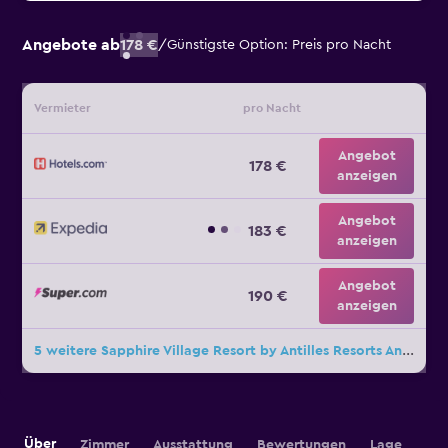
Angebote ab
178 €
/
Günstigste Option: Preis pro Nacht
Vermieter
pro Nacht
Angebot
178 €
anzeigen
Angebot
183 €
anzeigen
Angebot
190 €
anzeigen
5 weitere Sapphire Village Resort by Antilles Resorts Angebote
Über
Zimmer
Ausstattung
Bewertungen
Lage