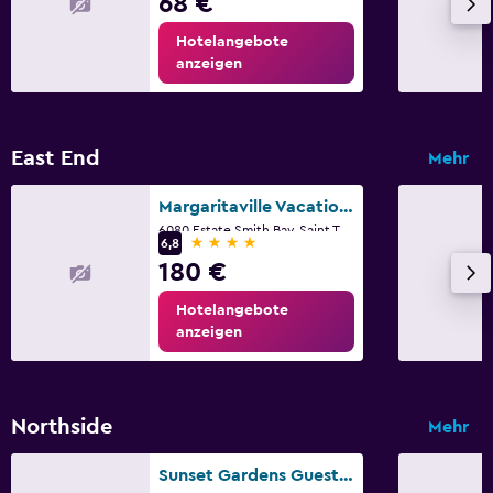
68 €
Hotelangebote
anzeigen
East End
Mehr
Margaritaville Vacation Club - St Thomas
6080 Estate Smith Bay, Saint Thomas
4 Sterne
6,8
180 €
Hotelangebote
anzeigen
Northside
Mehr
Sunset Gardens Guesthouse