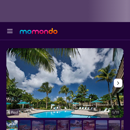
Pool
1/11