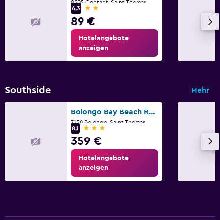
8305 Contant, Saint Thomas
2 Sterne
6,3
89 €
Hotelangebote
anzeigen
Southside
Mehr
Bolongo Bay Beach Resort
7150 Bolongo, Saint Thomas
3 Sterne
8,1
359 €
Hotelangebote
anzeigen