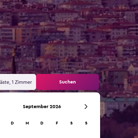
Suchen
äste, 1 Zimmer
September 2026
D
M
D
F
S
S