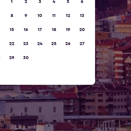
1
2
3
4
5
6
8
9
10
11
12
13
15
16
17
18
19
20
22
23
24
25
26
27
8
29
30