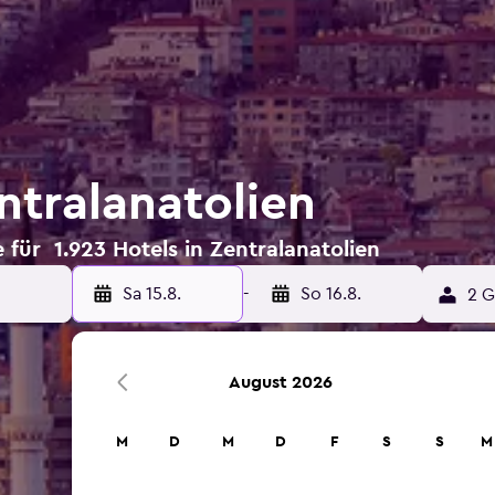
ntralanatolien
für 1.923 Hotels in Zentralanatolien
Sa 15.8.
-
So 16.8.
2 G
August 2026
M
D
M
D
F
S
S
M