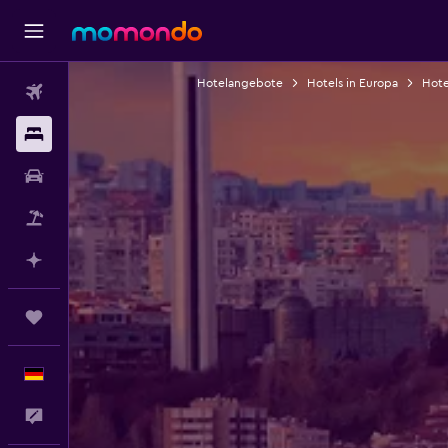
Hotelangebote
Hotels in Europa
Hotel
Flüge
Unterkünfte
Mietwagen
Pauschalreisen
Mit KI planen
Trips
Deutsch
Feedback