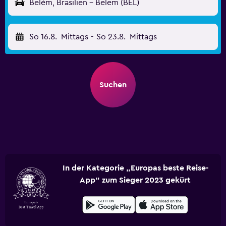
Belém, Brasilien - Belem (BEL)
So 16.8.
Mittags
-
So 23.8.
Mittags
Suchen
In der Kategorie „Europas beste Reise-
App“ zum Sieger 2023 gekürt