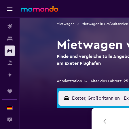
Mietwagen
Mietwagen in Großbritannien
Flüge
Unterkünfte
Mietwagen 
Mietwagen
Finde und vergleiche tolle Ange
Pauschalreisen
am Exeter Flughafen
Mit KI planen
Anmietstation
Alter des Fahrers:
25
Trips
Deutsch
Feedback