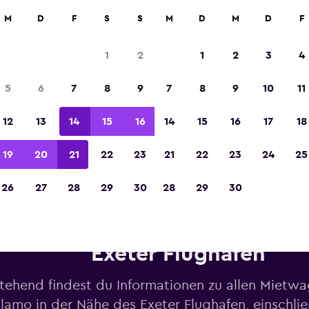
M
D
F
S
S
M
D
M
D
F
In der Kategorie „Europas beste Reise-App“ 
Sieger 2023 gekürt
1
2
1
2
3
4
5
6
7
8
9
7
8
9
10
11
12
13
14
15
16
14
15
16
17
18
19
20
21
22
23
21
22
23
24
25
26
27
28
29
30
28
29
30
ietwagen von Alamo in der Nä
Exeter Flughafen
tehend findest du Informationen zu allen Mietw
lamo in der Nähe des Exeter Flughafen, einschlie