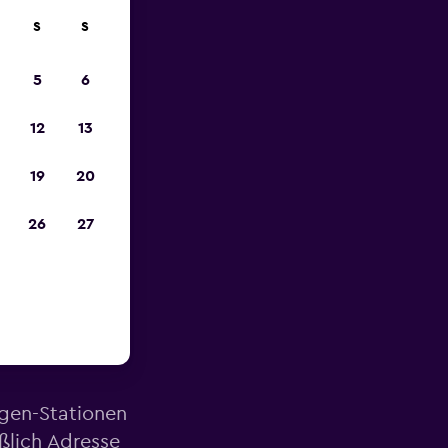
S
S
zum
5
6
12
13
19
20
26
27
he des
agen-Stationen
ßlich Adresse