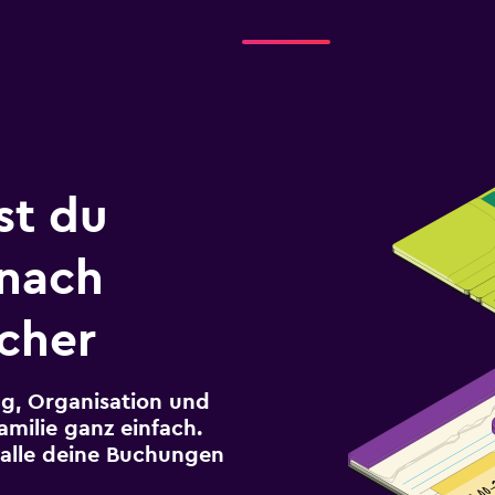
st du
 nach
acher
g, Organisation und
milie ganz einfach.
r alle deine Buchungen