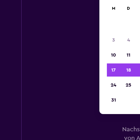
M
D
3
4
10
11
17
18
24
25
31
M
Nachs
von A