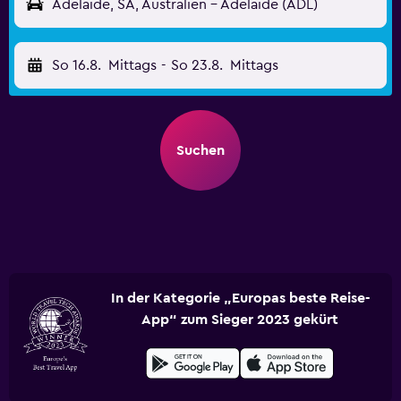
Adelaide, SA, Australien - Adelaide (ADL)
So 16.8.
Mittags
-
So 23.8.
Mittags
Suchen
In der Kategorie „Europas beste Reise-
App“ zum Sieger 2023 gekürt