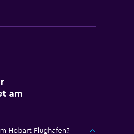
r
et am
am Hobart Flughafen?