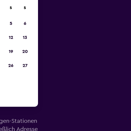
S
S
zum
5
6
12
13
19
20
26
27
ähe des
agen-Stationen
eßlich Adresse