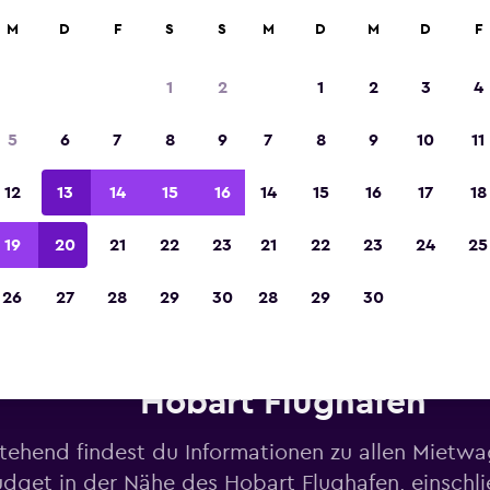
M
D
F
S
S
M
D
M
D
F
In der Kategorie „Europas beste Reise-App“ 
Sieger 2023 gekürt
1
2
1
2
3
4
5
6
7
8
9
7
8
9
10
11
12
13
14
15
16
14
15
16
17
18
19
20
21
22
23
21
22
23
24
25
26
27
28
29
30
28
29
30
etwagen von Budget in der N
Hobart Flughafen
tehend findest du Informationen zu allen Mietw
dget in der Nähe des Hobart Flughafen, einschli