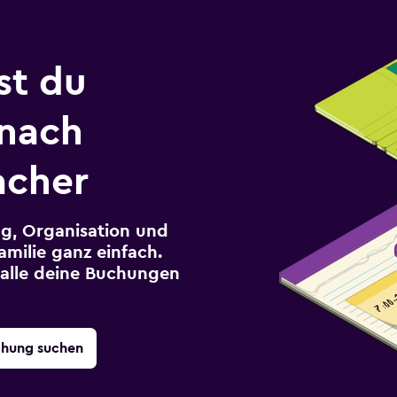
st du
 nach
acher
g, Organisation und
milie ganz einfach.
r alle deine Buchungen
chung suchen