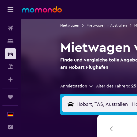
Mietwagen
Mietwagen in Australien
M
Flüge
Unterkünfte
Mietwagen 
Mietwagen
Finde und vergleiche tolle Ange
Pauschalreisen
am Hobart Flughafen
Mit KI planen
Anmietstation
Alter des Fahrers:
25
Trips
Deutsch
Feedback