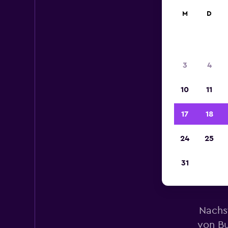
M
D
3
4
10
11
17
18
24
25
31
Mi
Nachs
von Bu