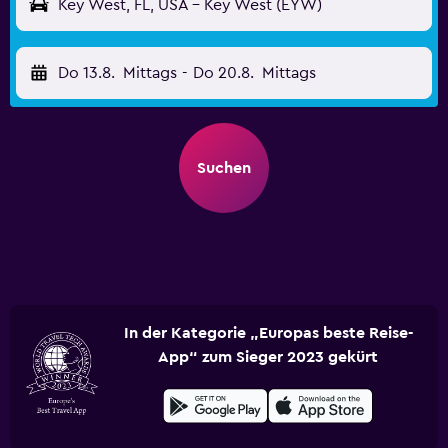
Key West, FL, USA - Key West (EYW)
Do 13.8.
Mittags
-
Do 20.8.
Mittags
Suchen
In der Kategorie „Europas beste Reise-
App“ zum Sieger 2023 gekürt