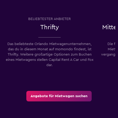
BELIEBTESTER ANBIETER
Thrifty
Mitte
Das beliebteste Orlando Mietwagenunternehmen,
Die f
das du in diesem Monat auf momondo findest, ist
Mietw
Thrifty. Weitere großartige Optionen zum Buchen
vergangen
eines Mietwagens stellen Capital Rent A Car und Fox
dar.
Angebote für Mietwagen suchen