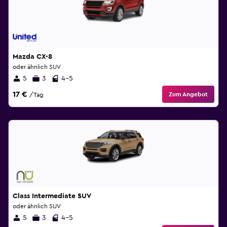
Mazda CX-8
oder ähnlich SUV
5
3
4-5
17 €
Zum Angebot
/Tag
Class Intermediate SUV
oder ähnlich SUV
5
3
4-5