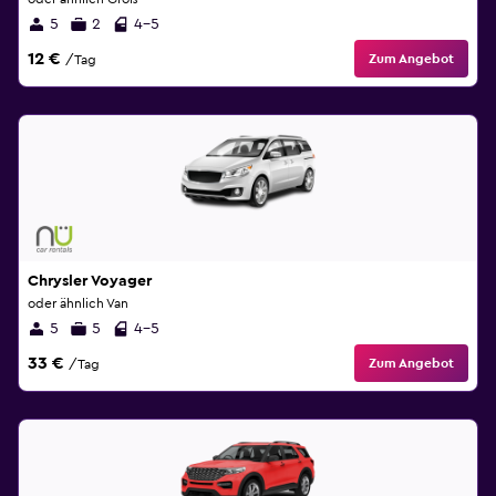
5
2
4-5
12 €
Zum Angebot
/Tag
Chrysler Voyager
oder ähnlich Van
5
5
4-5
33 €
Zum Angebot
/Tag