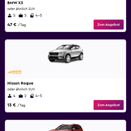
BMW X3
oder ähnlich SUV
5
5
4-5
47 €
Zum Angebot
/Tag
Nissan Rogue
oder ähnlich SUV
4
2
4-5
13 €
Zum Angebot
/Tag