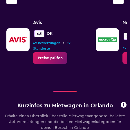
Avis
Nex
OK
6,3
3,
•
42 Bewertungen
19
39 
Standorte
Preise prüfen
P
Kurzinfos zu Mietwagen in Orlando
Erhalte einen Überblick über tolle Mietwagenangebote, beliebte
Autovermietungen und die besten Mietwagenkategorien für
deinen Besuch in Orlando