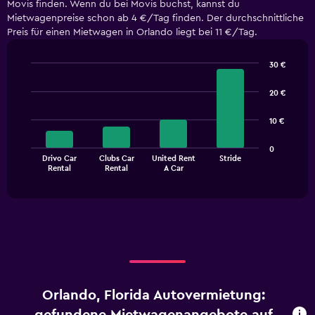
Movis finden. Wenn du bei Movis buchst, kannst du
Mietwagenpreise schon ab 4 €/Tag finden. Der durchschnittliche
Preis für einen Mietwagen in Orlando liegt bei 11 €/Tag.
30 €
Bar
Chart
graphic.
chart
20 €
with
4
10 €
bars.
The
0
Drivo Car
Clubs Car
United Rent
Stride
chart
End
Rental
Rental
A Car
of
has
interactive
1
chart
X
axis
displaying
categories.
Range:
4
categories.
Orlando, Florida Autovermietung:
The
chart