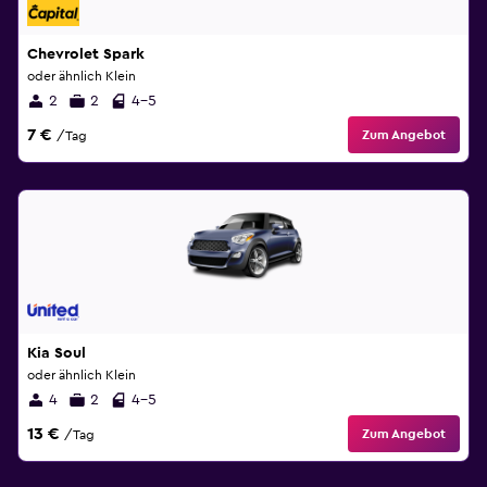
Chevrolet Spark
oder ähnlich Klein
2
2
4-5
7 €
Zum Angebot
/Tag
Kia Soul
oder ähnlich Klein
4
2
4-5
13 €
Zum Angebot
/Tag