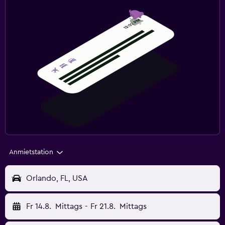
Anmietstation
Orlando, FL, USA
Fr 14.8.
Mittags
-
Fr 21.8.
Mittags