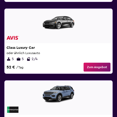
Class Luxury Car
oder ähnlich Luxusauto
5
5
2/4
52 €
Zum Angebot
/Tag