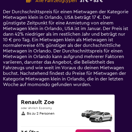
Alle Fahrzeugtypen
31 € - 53 €
Range:
14
Der Durchschnittspreis für einen Mietwagen der Kategorie
categories.
Mietwagen klein in Orlando, USA beträgt 17 €. Der
The
günstigste Zeitpunkt für eine Anmietung von einem
chart
Mietwagen klein in Orlando, USA ist im Januar. Der Preis ist
has
dann 42% niedriger als im restlichen Jahr und beträgt nur
1
10 € pro Tag. Ein Mietwagen klein als Mietwagen ist
Y
normalerweise 61% günstiger als der durchschnittliche
axis
Mietwagen in Orlando. Der Durchschnittspreis für einen
displaying
Mietwagen in Orlando kann aufgrund mehrerer Faktoren
values.
variieren, darunter das Angebot, die Beliebtheit des
Range:
Fahrzeugs und wie weit im Voraus du deinen Mietwagen
0
buchst. Nachstehend findest du Preise für Mietwagen der
to
Kategorie Mietwagen klein in Orlando, die in der letzten
60.
Woche auf momondo gefunden wurden.
Renault Zoe
oder ähnlich Economy
Bis zu 2 Personen