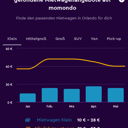
gefundene Mietwagenangebote auf
has
momondo
1
Y
Finde den passenden Mietwagen in Orlando für dich
axis
displaying
values.
Range:
Klein
Mittelgroß
Groß
SUV
Van
Pick-up
0
to
60 €
30.
Combination
Chart
graphic.
chart
with
40 €
2
data
series.
20 €
The
chart
has
0 €
1
End
Jan
Feb.
Mrz
Apr.
Mai
of
X
interactive
axis
chart
Mietwagen Klein
10 € - 28 €
displaying
categories.