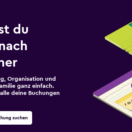
st du
 nach
her
g, Organisation und
milie ganz einfach.
r alle deine Buchungen
chung suchen