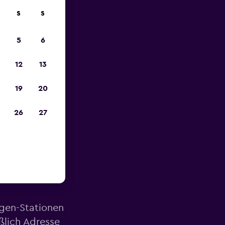
S
S
zum
5
6
12
13
19
20
26
27
ähe des
agen-Stationen
ßlich Adresse