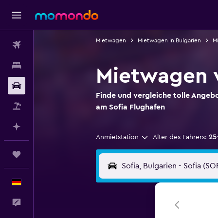
Mietwagen
Mietwagen in Bulgarien
M
Flüge
Unterkünfte
Mietwagen v
Mietwagen
Finde und vergleiche tolle Ange
Pauschalreisen
am Sofia Flughafen
Mit KI planen
Anmietstation
Alter des Fahrers:
25
Trips
Deutsch
Feedback