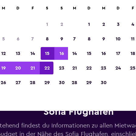
M
D
F
S
S
M
D
M
D
F
In der Kategorie „Europas beste Reise-App“ 
Sieger 2023 gekürt
1
2
1
2
3
4
5
6
7
8
9
7
8
9
10
11
12
13
14
15
16
14
15
16
17
18
19
20
21
22
23
21
22
23
24
25
26
27
28
29
30
28
29
30
etwagen von Budget in der N
Sofia Flughafen
tehend findest du Informationen zu allen Mietw
udget in der Nähe des Sofia Flughafen, einschlie