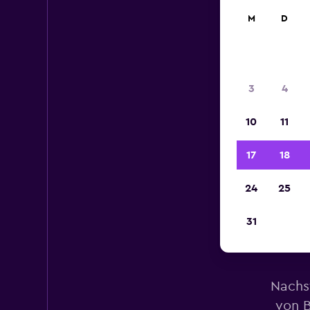
M
D
3
4
10
11
17
18
24
25
31
Mi
Nachs
von B