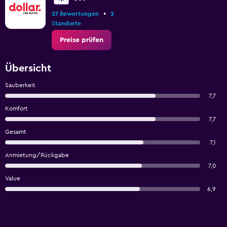
•
27 Bewertungen
2
Standorte
Preise prüfen
Übersicht
Sauberkeit
7,7
Komfort
7,7
Gesamt
7,1
Anmietung/Rückgabe
7,0
Value
6,9