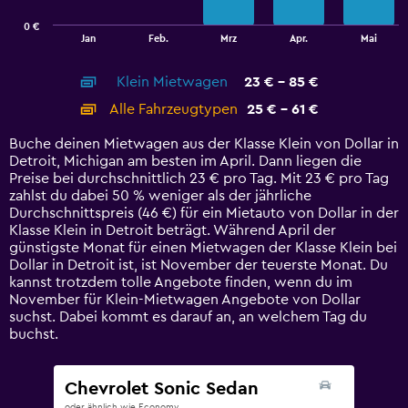
has
0 €
1
End
Jan
Feb.
Mrz
Apr.
Mai
of
X
interactive
axis
chart
Klein Mietwagen
23 € - 85 €
displaying
categories.
Alle Fahrzeugtypen
25 € - 61 €
Range:
14
Buche deinen Mietwagen aus der Klasse Klein von Dollar in
categories.
Detroit, Michigan am besten im April. Dann liegen die
The
Preise bei durchschnittlich 23 € pro Tag. Mit 23 € pro Tag
chart
zahlst du dabei 50 % weniger als der jährliche
has
Durchschnittspreis (46 €) für ein Mietauto von Dollar in der
1
Klasse Klein in Detroit beträgt. Während April der
Y
günstigste Monat für einen Mietwagen der Klasse Klein bei
axis
Dollar in Detroit ist, ist November der teuerste Monat. Du
displaying
kannst trotzdem tolle Angebote finden, wenn du im
values.
November für Klein-Mietwagen Angebote von Dollar
Range:
suchst. Dabei kommt es darauf an, an welchem Tag du
0
buchst.
to
90.
Chevrolet Sonic Sedan
oder ähnlich wie Economy