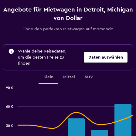
Angebote für Mietwagen in Detroit, Michigan
von Dollar
Finde den perfekten Mietwagen auf momondo
Wähle deine Reisedaten,
um die besten Preise zu
Daten auswählen
finden.
Klein
Mittel
SUV
90 €
Combination
Chart
graphic.
chart
with
60 €
2
data
series.
30 €
The
chart