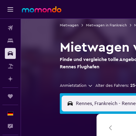
Mietwagen
Mietwagen in Frankreich
M
Flüge
Unterkünfte
Mietwagen v
Mietwagen
Finde und vergleiche tolle Angeb
Pauschalreisen
Rennes Flughafen
Mit KI planen
Anmietstation
Alter des Fahrers:
25
Trips
Deutsch
Feedback