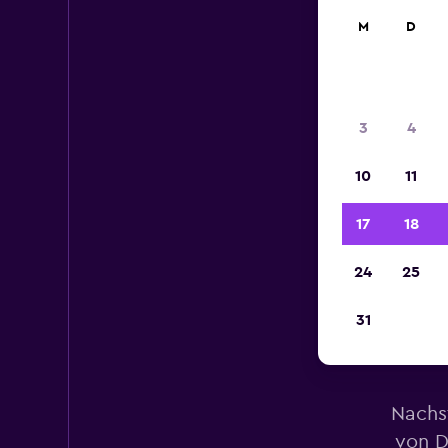
M
D
3
4
10
11
17
18
24
25
31
M
Nachs
von D