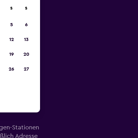
S
S
zum
5
6
12
13
19
20
26
27
ähe des
agen-Stationen
eßlich Adresse