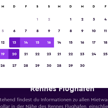
M
D
F
S
S
M
D
M
D
F
In der Kategorie „Europas beste Reise-App“ 
Sieger 2023 gekürt
1
2
1
2
3
4
5
6
7
8
9
7
8
9
10
11
12
13
14
15
16
14
15
16
17
18
19
20
21
22
23
21
22
23
24
25
26
27
28
29
30
28
29
30
ietwagen von Dollar in der N
Rennes Flughafen
tehend findest du Informationen zu allen Mietw
ollar in der Nähe des Rennes Flughafen, einschli