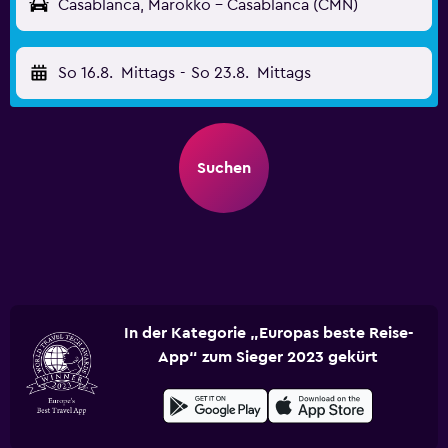
Casablanca, Marokko - Casablanca (CMN)
So 16.8.
Mittags
-
So 23.8.
Mittags
Suchen
In der Kategorie „Europas beste Reise-
App“ zum Sieger 2023 gekürt