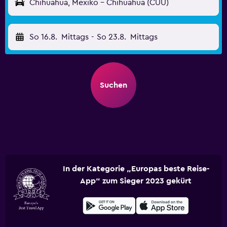
Chihuahua, Mexiko - Chihuahua (CUU)
So 16.8.
Mittags
-
So 23.8.
Mittags
Suchen
In der Kategorie „Europas beste Reise-
App“ zum Sieger 2023 gekürt