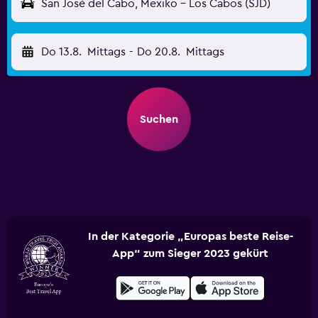
San José del Cabo, Mexiko - Los Cabos (SJD)
Do 13.8.
Mittags
-
Do 20.8.
Mittags
Suchen
In der Kategorie „Europas beste Reise-
App“ zum Sieger 2023 gekürt