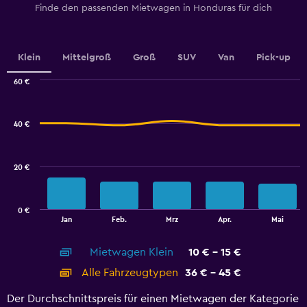
1
Finde den passenden Mietwagen in Honduras für dich
Y
axis
displaying
values.
Klein
Mittelgroß
Groß
SUV
Van
Pick-up
Range:
0
60 €
Combination
to
Chart
graphic.
chart
12.
with
40 €
2
data
series.
20 €
The
chart
has
0 €
1
End
Jan
Feb.
Mrz
Apr.
Mai
of
X
interactive
axis
chart
Mietwagen Klein
10 € - 15 €
displaying
categories.
Alle Fahrzeugtypen
36 € - 45 €
Range:
14
Der Durchschnittspreis für einen Mietwagen der Kategorie
categories.