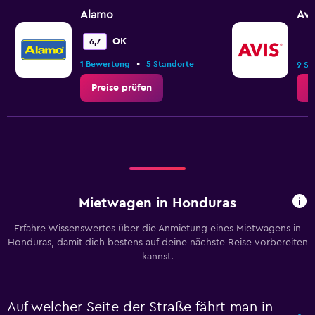
Alamo
Avi
OK
6,7
•
1 Bewertung
5 Standorte
9 St
Preise prüfen
P
Mietwagen in Honduras
Erfahre Wissenswertes über die Anmietung eines Mietwagens in
Honduras, damit dich bestens auf deine nächste Reise vorbereiten
kannst.
Auf welcher Seite der Straße fährt man in