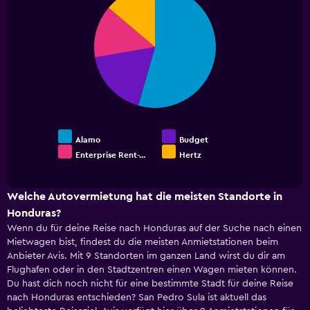
graphic.
chart
1
with
Y
4
axis
slices.
displaying
values.
Range:
0
to
60.
Alamo
Budget
Enterprise Rent-…
Hertz
End
of
interactive
chart
Welche Autovermietung hat die meisten Standorte in
Honduras?
Wenn du für deine Reise nach Honduras auf der Suche nach einen
Mietwagen bist, findest du die meisten Anmietstationen beim
Anbieter Avis. Mit 9 Standorten im ganzen Land wirst du dir am
Flughafen oder in den Stadtzentren einen Wagen mieten können.
Du hast dich noch nicht für eine bestimmte Stadt für deine Reise
nach Honduras entschieden? San Pedro Sula ist aktuell das