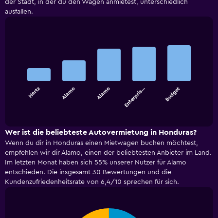
der Stadt, in der du den Wagen anmietest, unterschiedlich
ausfallen.
Bar
Chart
graphic.
chart
with
5
bars.
Hertz
Alamo
Alamo
Enterpris…
Budget
The
chart
End
of
has
interactive
1
chart
X
Wer ist die beliebteste Autovermietung in Honduras?
axis
Wenn du dir in Honduras einen Mietwagen buchen möchtest,
displaying
empfehlen wir dir Alamo, einen der beliebtesten Anbieter im Land.
categories.
Im letzten Monat haben sich 55% unserer Nutzer für Alamo
Range:
entschieden. Die insgesamt 30 Bewertungen und die
5
Kundenzufriedenheitsrate von 6,4/10 sprechen für sich.
categories.
The
chart
has
Pie
Chart