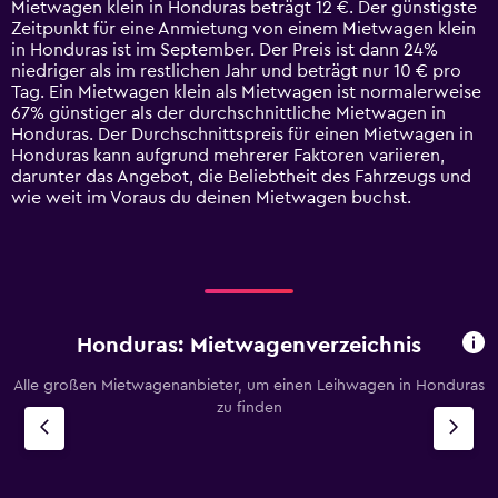
Mietwagen klein in Honduras beträgt 12 €. Der günstigste
The
Zeitpunkt für eine Anmietung von einem Mietwagen klein
chart
in Honduras ist im September. Der Preis ist dann 24%
has
niedriger als im restlichen Jahr und beträgt nur 10 € pro
1
Tag. Ein Mietwagen klein als Mietwagen ist normalerweise
Y
67% günstiger als der durchschnittliche Mietwagen in
axis
Honduras. Der Durchschnittspreis für einen Mietwagen in
displaying
Honduras kann aufgrund mehrerer Faktoren variieren,
values.
darunter das Angebot, die Beliebtheit des Fahrzeugs und
Range:
wie weit im Voraus du deinen Mietwagen buchst.
0
to
60.
Honduras: Mietwagenverzeichnis
Alle großen Mietwagenanbieter, um einen Leihwagen in Honduras
zu finden