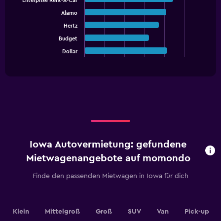
Enterprise Rent-A-Car
with
Alamo
5
bars.
Hertz
Budget
The
chart
Dollar
End
of
has
interactive
1
chart
X
axis
displaying
categories.
Range:
5
categories.
Iowa Autovermietung: gefundene
The
chart
Mietwagenangebote auf momondo
has
1
Finde den passenden Mietwagen in Iowa für dich
Y
axis
displaying
values.
Klein
Mittelgroß
Groß
SUV
Van
Pick-up
Range: