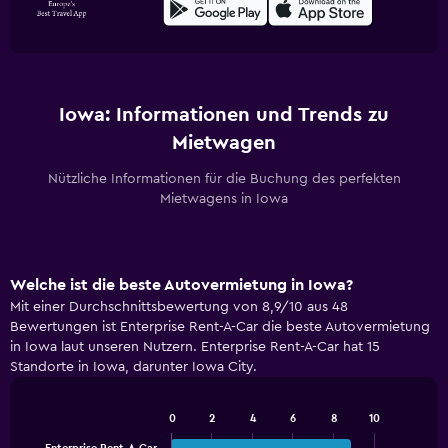
Iowa: Informationen und Trends zu
Mietwagen
Nützliche Informationen für die Buchung des perfekten
Mietwagens in Iowa
Welche ist die beste Autovermietung in Iowa?
Mit einer Durchschnittsbewertung von 8,9/10 aus 48
Bewertungen ist Enterprise Rent-A-Car die beste Autovermietung
in Iowa laut unseren Nutzern. Enterprise Rent-A-Car hat 15
Standorte in Iowa, darunter Iowa City.
0
2
4
6
8
10
Bar
Chart
graphic.
chart