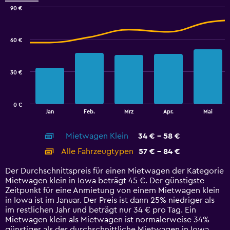
0
90 €
Combination
to
Chart
graphic.
chart
100.
with
60 €
2
data
series.
30 €
The
chart
has
0 €
1
End
Jan
Feb.
Mrz
Apr.
Mai
of
X
interactive
axis
chart
Mietwagen Klein
34 € - 58 €
displaying
categories.
Alle Fahrzeugtypen
57 € - 84 €
Range:
14
Der Durchschnittspreis für einen Mietwagen der Kategorie
categories.
Mietwagen klein in Iowa beträgt 45 €. Der günstigste
The
Zeitpunkt für eine Anmietung von einem Mietwagen klein
chart
in Iowa ist im Januar. Der Preis ist dann 25% niedriger als
has
im restlichen Jahr und beträgt nur 34 € pro Tag. Ein
1
Mietwagen klein als Mietwagen ist normalerweise 34%
Y
günstiger als der durchschnittliche Mietwagen in Iowa.