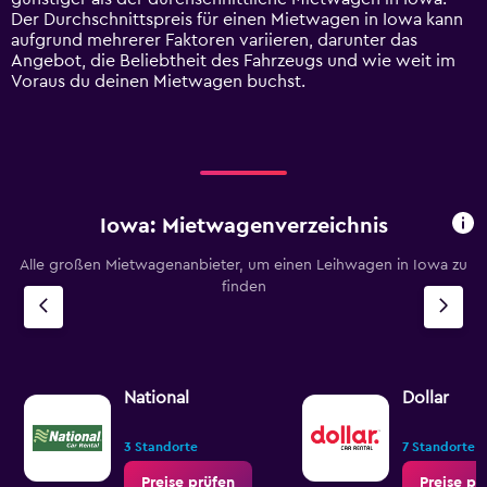
axis
Der Durchschnittspreis für einen Mietwagen in Iowa kann
displaying
aufgrund mehrerer Faktoren variieren, darunter das
values.
Angebot, die Beliebtheit des Fahrzeugs und wie weit im
Range:
Voraus du deinen Mietwagen buchst.
0
to
90.
Iowa: Mietwagenverzeichnis
Alle großen Mietwagenanbieter, um einen Leihwagen in Iowa zu
finden
National
Dollar
3 Standorte
7 Standorte
Preise prüfen
Preise pr