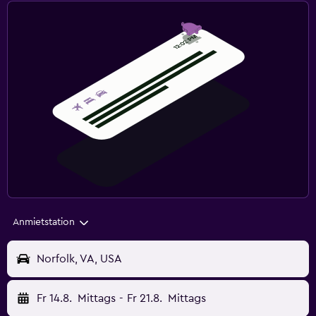
Anmietstation
Norfolk, VA, USA
Fr 14.8.
Mittags
-
Fr 21.8.
Mittags