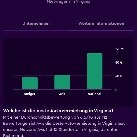
Mietwagens in Virginia
Unternehmen
Weitere Informationen
120 €
Bar
Chart
graphic.
chart
80 €
with
3
bars.
40 €
The
0
chart
End
Budget
Avis
National
of
has
interactive
1
chart
X
Welche ist die beste Autovermietung in Virginia?
axis
Mit einer Durchschnittsbewertung von 6,5/10 aus 112
displaying
Bewertungen ist Avis die beste Autovermietung in Virginia laut
categories.
unseren Nutzern. Avis hat 15 Standorte in Virginia, darunter
Range:
Richmond.