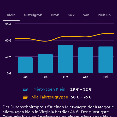
Y
axis
displaying
values.
Klein
Mittelgroß
Groß
SUV
Van
Pick-up
Range:
0
90 €
Combination
to
Chart
graphic.
chart
100.
with
60 €
2
data
series.
30 €
The
chart
has
0 €
1
End
Jan
Feb.
Mrz
Apr.
Mai
of
X
interactive
axis
chart
Mietwagen Klein
29 € - 52 €
displaying
categories.
Alle Fahrzeugtypen
58 € - 76 €
Range:
14
Der Durchschnittspreis für einen Mietwagen der Kategorie
categories.
Mietwagen klein in Virginia beträgt 44 €. Der günstigste
The