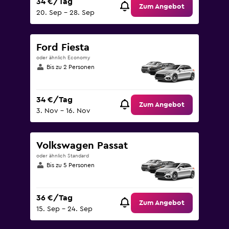
34 €/Tag
Zum Angebot
20. Sep – 28. Sep
Ford Fiesta
oder ähnlich Economy
Bis zu 2 Personen
34 €/Tag
Zum Angebot
3. Nov – 16. Nov
Volkswagen Passat
oder ähnlich Standard
Bis zu 5 Personen
36 €/Tag
Zum Angebot
15. Sep – 24. Sep