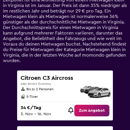
Zeitpunkt für eine Anmietung von einem Mietwagen klein
chart
in Virginia ist im Januar. Der Preis ist dann 35% niedriger als
has
im restlichen Jahr und beträgt nur 29 € pro Tag. Ein
1
Mietwagen klein als Mietwagen ist normalerweise 36%
Y
günstiger als der durchschnittliche Mietwagen in Virginia.
axis
Der Durchschnittspreis für einen Mietwagen in Virginia
displaying
kann aufgrund mehrerer Faktoren variieren, darunter das
values.
Angebot, die Beliebtheit des Fahrzeugs und wie weit im
Range:
Voraus du deinen Mietwagen buchst. Nachstehend findest
0
du Preise für Mietwagen der Kategorie Mietwagen klein in
to
Virginia, die in der letzten Woche auf momondo gefunden
90.
wurden.
Citroen C3 Aircross
oder ähnlich Economy
Bis zu 2 Personen
5-Türer
34 €/Tag
Zum Angebot
3. Nov – 16. Nov