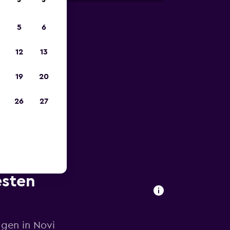
S
S
5
6
zum
12
13
19
20
26
27
esten
agen in Novi