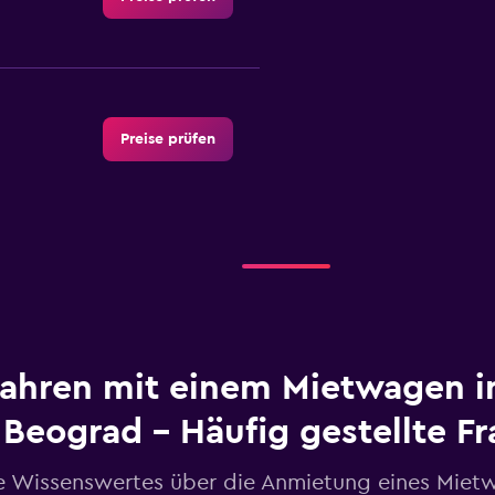
Preise prüfen
Preise prüfen
ahren mit einem Mietwagen i
Beograd – Häufig gestellte F
Preise prüfen
e Wissenswertes über die Anmietung eines Miet