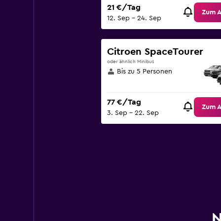
21 €/Tag
Zum 
12. Sep – 24. Sep
Citroen SpaceTourer
oder ähnlich Minibus
Bis zu 5 Personen
77 €/Tag
Zum 
3. Sep – 22. Sep
N