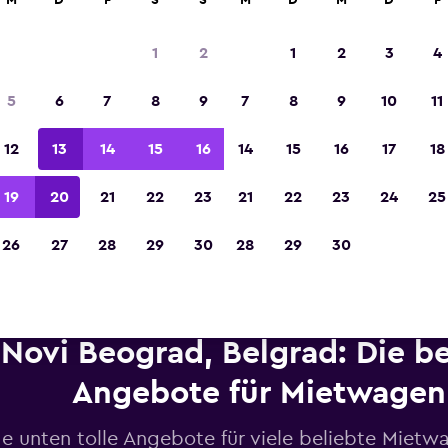
M
D
F
S
S
M
D
M
D
F
1
2
1
2
3
4
In der Kategorie „Europas beste Reise-App“ 
5
6
7
8
9
7
8
9
10
11
Sieger 2023 gekürt
12
13
14
15
16
14
15
16
17
18
19
20
21
22
23
21
22
23
24
25
26
27
28
29
30
28
29
30
Novi Beograd, Belgrad: Die b
Angebote für Mietwagen
de unten tolle Angebote für viele beliebte Mietw