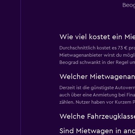
Beog
INTERRENT
1 Standort
Wie viel kostet ein M
Durchschnittlich kostet es 73 € pr
Final Rentals
Mietwagenanbieter wirst du möglic
Beograd schwankt in der Regel u
1 Standort
Welcher Mietwagenanbi
Derzeit ist die günstigste Autove
auch über eine Anmietung bei Fina
zählen. Nutzer haben vor Kurzem P
Welche Fahrzeugklass
Sind Mietwagen in and