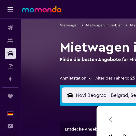
Mietwagen
Mietwagen in Serbien
Mie
Flüge
Unterkünfte
Mietwagen i
Mietwagen
Finde die besten Angebote für 
Pauschalreisen
Anmietstation
Alter des Fahrers:
25
Mit KI planen
Trips
Deutsch
Feedback
Entdecke Angebote von Autovermi