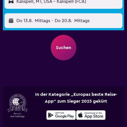
Kalispell, MT, USA - Kalispell (FCA)
Do 13.8.
Mittags
-
Do 20.8.
Mittags
Suchen
In der Kategorie „Europas beste Reise-
App“ zum Sieger 2023 gekürt