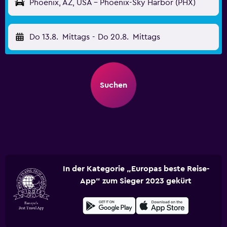
Phoenix, AZ, USA - Phoenix-Sky Harbor (PHX)
Do 13.8.
Mittags
-
Do 20.8.
Mittags
Suchen
In der Kategorie „Europas beste Reise-
App“ zum Sieger 2023 gekürt