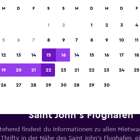
M
D
F
S
S
M
D
M
D
F
In der Kategorie „Europas beste Reise-App“ 
Sieger 2023 gekürt
1
2
1
2
3
4
5
6
7
8
9
7
8
9
10
11
12
13
14
15
16
14
15
16
17
18
19
20
21
22
23
21
22
23
24
25
26
27
28
29
30
28
29
30
etwagen von Thrifty in der N
Saint John's Flughafen
tehend findest du Informationen zu allen Mietw
Thrifty in der Nähe des Saint John's Flughafen, ei