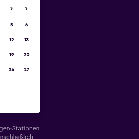
S
S
zum
5
6
12
13
19
20
26
27
ähe des
agen-Stationen
nschließlich