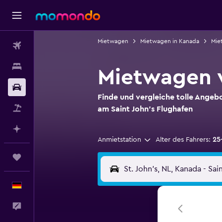
Mietwagen
Mietwagen in Kanada
Mie
Flüge
Unterkünfte
Mietwagen v
Mietwagen
Finde und vergleiche tolle Angeb
Pauschalreisen
am Saint John's Flughafen
Mit KI planen
Anmietstation
Alter des Fahrers:
25
Trips
Deutsch
Feedback