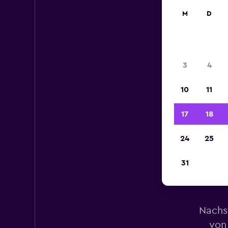
M
D
3
4
10
11
17
18
24
25
31
Mi
Nachs
von 