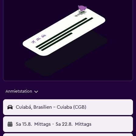
Anmietstation
Cuiabá, Brasilien - Cuiaba (CGB)
Sa 15.8.
Mittags
-
Sa 22.8.
Mittags