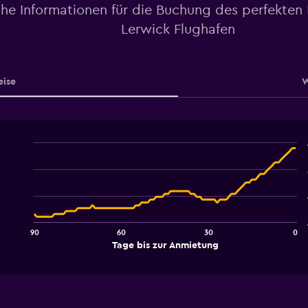
che Informationen für die Buchung des perfekten
Lerwick Flughafen
eise
W
Line
Chart
graphic.
chart
with
91
data
points.
90
60
30
0
The
End
Tage bis zur Anmietung
chart
of
interactive
has
chart
1
X
axis