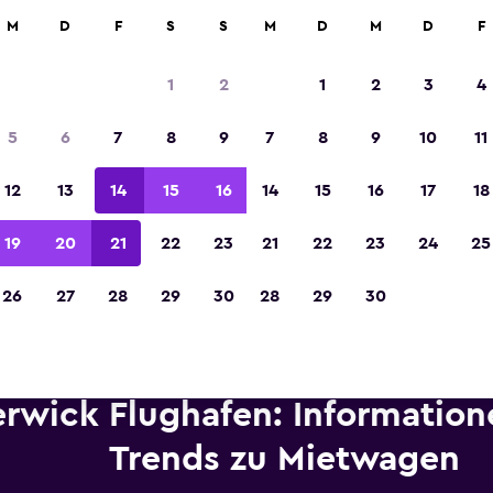
etungen an über 70.000 Standorten mit momondo.
M
D
F
S
S
M
D
M
D
F
1
2
1
2
3
4
In der Kategorie „Europas beste Reise-App“ 
5
6
7
8
9
7
8
9
10
11
Sieger 2023 gekürt
12
13
14
15
16
14
15
16
17
18
19
20
21
22
23
21
22
23
24
25
26
27
28
29
30
28
29
30
erwick Flughafen: Informatio
Trends zu Mietwagen