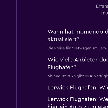
Erfah
Firefly
mus
1 Standort
Wann hat momondo die
aktualisiert?
Shouqi
Die Preise für Mietwagen am Lerwic
1 Standort
Wie viele Anbieter d
Flughafen?
Sunnycars
Ab August 2026 gibt es 18 verfügb
1 Standort
Lerwick Flughafen: Wie
Lerwick Flughafen: W
hier ein Auto zu miete