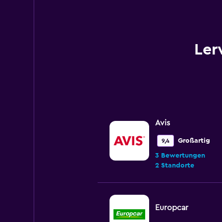
Range:
0
to
120.
Ler
Avis
Großartig
9,4
3 Bewertungen
2 Standorte
Europcar