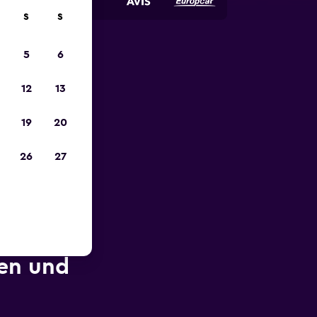
S
S
5
6
zum
12
13
19
20
26
27
nen und