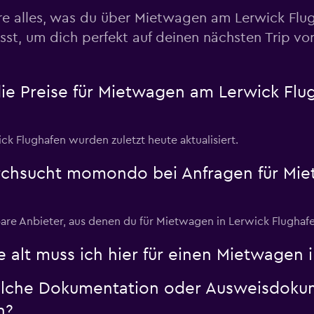
re alles, was du über Mietwagen am Lerwick Flu
st, um dich perfekt auf deinen nächsten Trip vo
Preise prüfen
 Preise für Mietwagen am Lerwick Flugh
Preise prüfen
k Flughafen wurden zuletzt heute aktualisiert.
urchsucht momondo bei Anfragen für Mi
are Anbieter, aus denen du für Mietwagen in Lerwick Flughaf
Preise prüfen
 alt muss ich hier für einen Mietwagen i
elche Dokumentation oder Ausweisdoku
n?