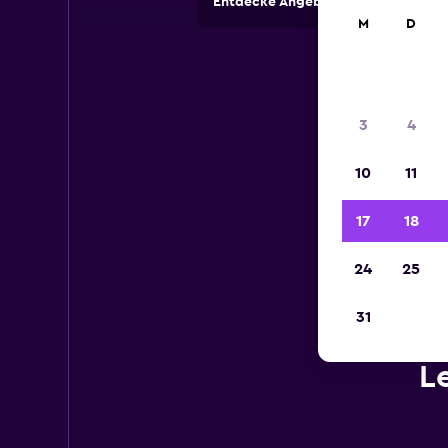
Entdecke Angebote von Autovermi
M
D
3
4
10
11
17
18
24
25
31
L