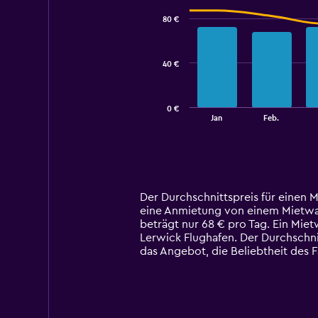
with
80 €
2
data
series.
40 €
The
chart
has
0 €
1
End
Jan
Feb.
of
X
interactive
axis
chart
displaying
categories.
Range:
14
Der Durchschnittspreis für einen 
categories.
eine Anmietung von einem Mietwagen
The
beträgt nur 68 € pro Tag. Ein Mie
chart
Lerwick Flughafen. Der Durchschni
has
das Angebot, die Beliebtheit des
1
Y
axis
displaying
values.