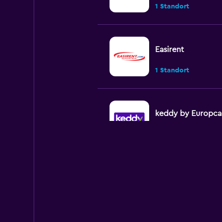
1 Standort
Easirent
1 Standort
keddy by Europca
2 Standorte
Routes Car & Truc
Rentals
1 Standort