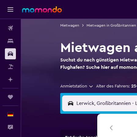
Mietwagen
Mietwagen in Großbritannien
Flüge
Unterkünfte
Mietwagen 
Mietwagen
Suchst du nach günstigen Mietw
Pauschalreisen
Flughafen? Suche hier auf momon
Mit KI planen
Anmietstation
Alter des Fahrers:
25
Trips
Deutsch
Feedback