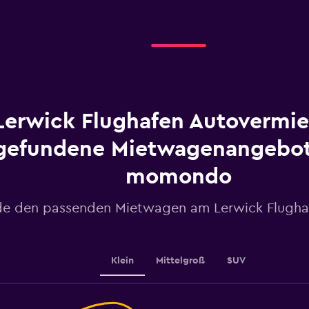
displaying
Tage
bis
zur
Anmietung.
Range:
91
categories.
The
Lerwick Flughafen Autovermie
chart
has
gefundene Mietwagenangebot
1
Y
momondo
axis
displaying
values.
de den passenden Mietwagen am Lerwick Flughaf
Range:
40
to
64.
Klein
Mittelgroß
SUV