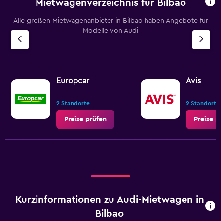
Mietwagenverzeichnis für Bilbao
Alle großen Mietwagenanbieter in Bilbao haben Angebote für
Modelle von Audi
Europcar
Avis
2 Standorte
2 Standorte
Preise prüfen
Preise p
Kurzinformationen zu Audi-Mietwagen in
Bilbao