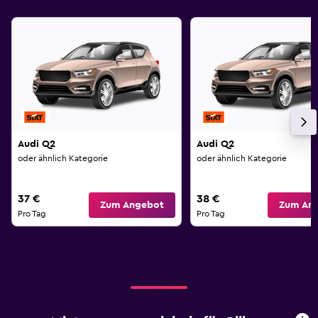
Audi Q2
Audi Q2
oder ähnlich Kategorie
oder ähnlich Kategorie
37 €
38 €
Zum Angebot
Zum An
Pro Tag
Pro Tag