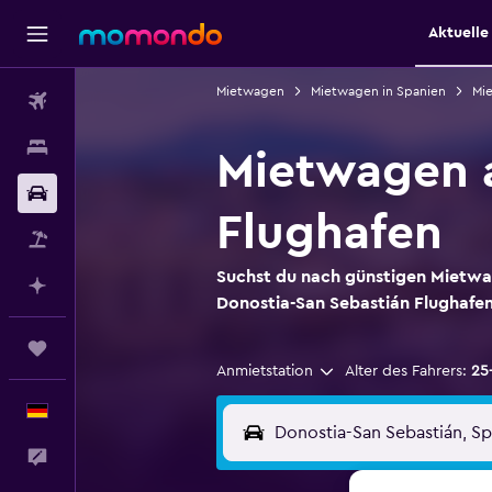
Aktuell
Mietwagen
Mietwagen in Spanien
Mie
Flüge
Unterkünfte
Mietwagen 
Mietwagen
Flughafen
Pauschalreisen
Suchst du nach günstigen Mietw
Mit KI planen
Donostia-San Sebastián Flughafe
Trips
Anmietstation
Alter des Fahrers:
25
Deutsch
Feedback