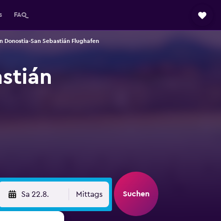
s
FAQ
n Donostia-San Sebastián Flughafen
stián
Suchen
Sa 22.8.
Mittags