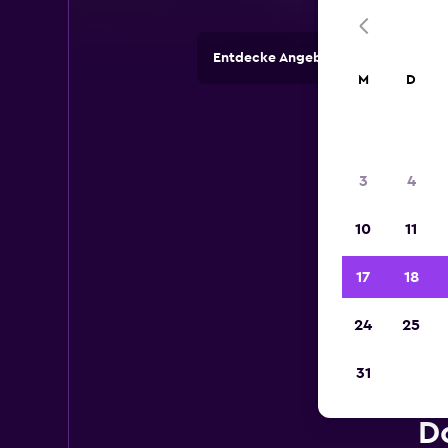
Entdecke Angebote von Autovermi
M
D
3
4
10
11
17
18
24
25
31
D