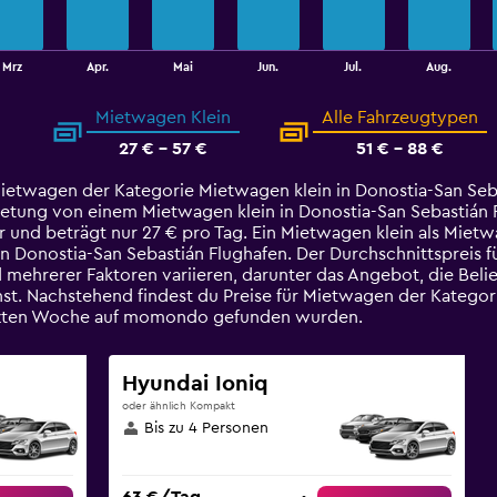
Mrz
Apr.
Mai
Jun.
Jul.
Aug.
Mietwagen Klein
Alle Fahrzeugtypen
27 € - 57 €
51 € - 88 €
Mietwagen der Kategorie Mietwagen klein in Donostia-San Seba
etung von einem Mietwagen klein in Donostia-San Sebastián Flu
hr und beträgt nur 27 € pro Tag. Ein Mietwagen klein als Miet
n Donostia-San Sebastián Flughafen. Der Durchschnittspreis 
 mehrerer Faktoren variieren, darunter das Angebot, die Beli
t. Nachstehend findest du Preise für Mietwagen der Kategori
letzten Woche auf momondo gefunden wurden.
Hyundai Ioniq
oder ähnlich Kompakt
Bis zu 4 Personen