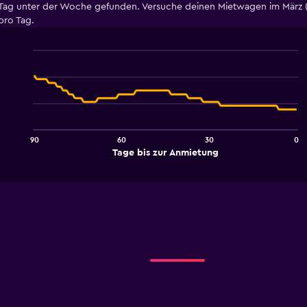
 unter der Woche gefunden. Versuche deinen Mietwagen im März (gü
pro Tag.
Line
Chart
graphic.
chart
with
91
data
points.
90
60
30
0
The
End
Tage bis zur Anmietung
chart
of
interactive
has
chart
1
X
axis
displaying
Tage
bis
zur
Anmietung.
Range:
91