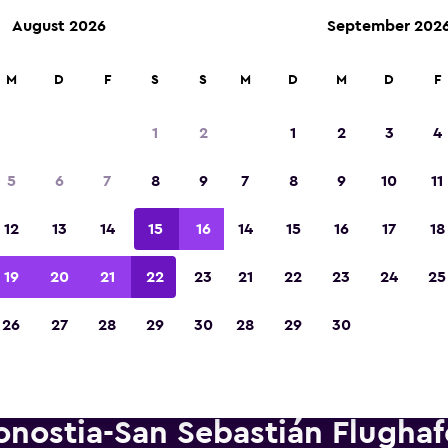
August 2026
September 202
etungen an über 70.000 Standorten mit momondo.
M
D
F
S
S
M
D
M
D
F
1
2
1
2
3
4
In der Kategorie „Europas beste Reise-App“ 
5
6
7
8
9
7
8
9
10
11
Sieger 2023 gekürt
12
13
14
15
16
14
15
16
17
18
19
20
21
22
23
21
22
23
24
25
26
27
28
29
30
28
29
30
onostia-San Sebastián Flughaf