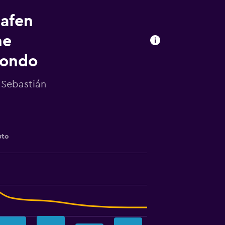
hafen
ne
mondo
Sebastián
uto