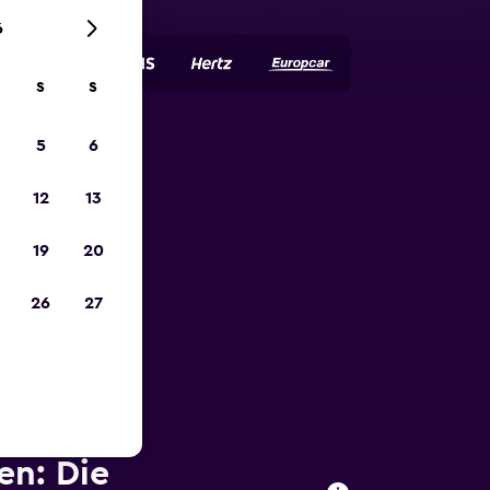
6
S
S
5
6
zum
12
13
19
20
26
27
en: Die