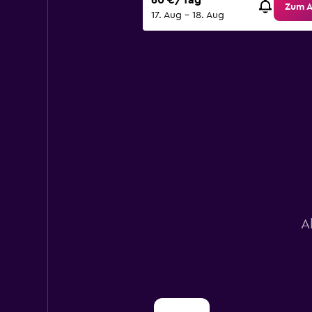
60 €/Tag
Zum 
17. Aug – 18. Aug
A