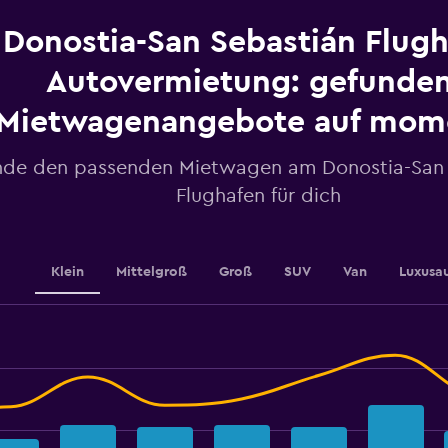
categories.
The
Donostia-San Sebastián Flug
chart
has
Autovermietung: gefunde
1
Y
Mietwagenangebote auf mo
axis
displaying
values.
nde den passenden Mietwagen am Donostia-San 
Range:
Flughafen für dich
18
to
36.
Klein
Mittelgroß
Groß
SUV
Van
Luxusa