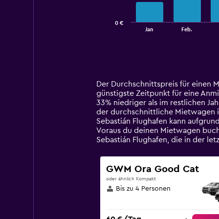
chart
has
0 €
1
End
Jan
Feb.
of
X
interactive
axis
chart
displaying
categories.
Range:
14
Der Durchschnittspreis für einen 
categories.
günstigste Zeitpunkt für eine Anmi
The
33% niedriger als im restlichen Ja
chart
der durchschnittliche Mietwagen i
has
Sebastián Flughafen kann aufgrund
1
Voraus du deinen Mietwagen buchs
Y
Sebastián Flughafen, die in der 
axis
displaying
values.
GWM Ora Good Cat
Range:
oder ähnlich Kompakt
0
Bis zu 4 Personen
to
120.