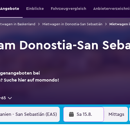
e Angebote
Einblicke
Fahrzeugvergleich
Anbieterverzeichni
twagen in Baskenland
Mietwagen in Donostia-San Sebastián
Mietwagen i
am Donostia-San Seba
agenangeboten bei
n? Suche hier auf momondo!
-65
Sa 15.8.
Mittags