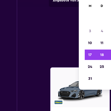
Angebote von Autovermietungen an
M
D
3
4
10
11
He
17
18
24
25
31