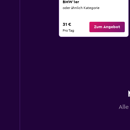
BMW 1er
oder ähnlich Kategorie
31 €
Zum Angebot
Pro Tag
All