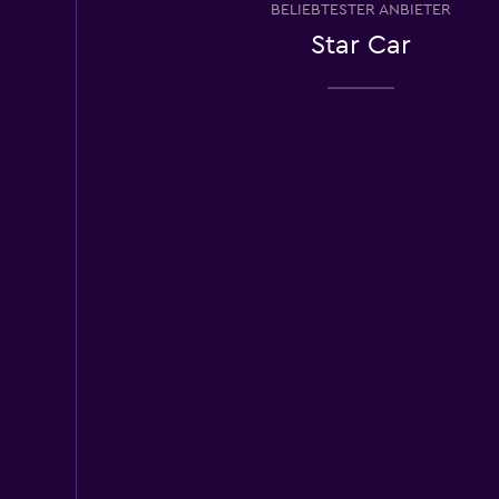
BELIEBTESTER ANBIETER
10 Standorte
Star Car
BUCHBINDER
10 Standorte