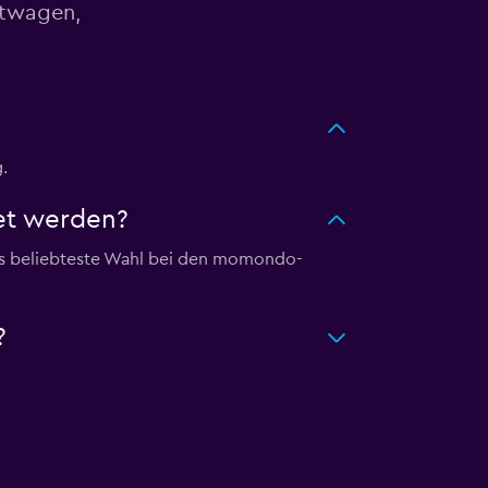
etwagen,
.
et werden?
ls beliebteste Wahl bei den momondo-
?