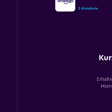
2 Standorte
Europcar
Gut
7,3
1 Bewertung
22 Standorte
Kur
INTERLINE
Erhalt
2 Standorte
Miet
Avis