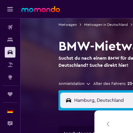
Mietwagen
Mietwagen in Deutschland
Flüge
Unterkünfte
BMW-Mietw
Mietwagen
Suchst du nach einem BMW für de
Pauschalreisen
Deutschland? Suche direkt hier!
Explore
Anmietstation
Alter des Fahrers:
25
Trips
Deutsch
Feedback