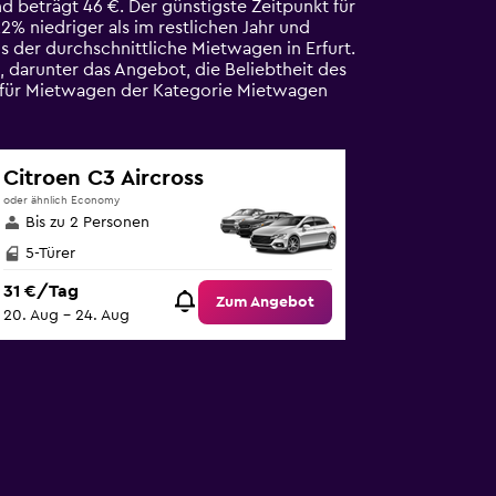
d beträgt 46 €. Der günstigste Zeitpunkt für
2% niedriger als im restlichen Jahr und
s der durchschnittliche Mietwagen in Erfurt.
, darunter das Angebot, die Beliebtheit des
e für Mietwagen der Kategorie Mietwagen
Citroen C3 Aircross
oder ähnlich Economy
Bis zu 2 Personen
5-Türer
31 €/Tag
Zum Angebot
20. Aug – 24. Aug