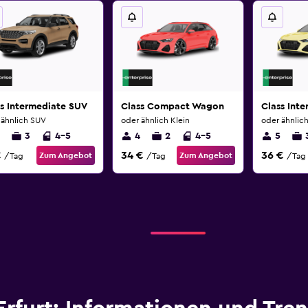
s Intermediate SUV
Class Compact Wagon
Class Int
 ähnlich SUV
oder ähnlich Klein
oder ähnlich
3
4-5
4
2
4-5
5
€
34 €
36 €
Zum Angebot
Zum Angebot
/Tag
/Tag
/Tag