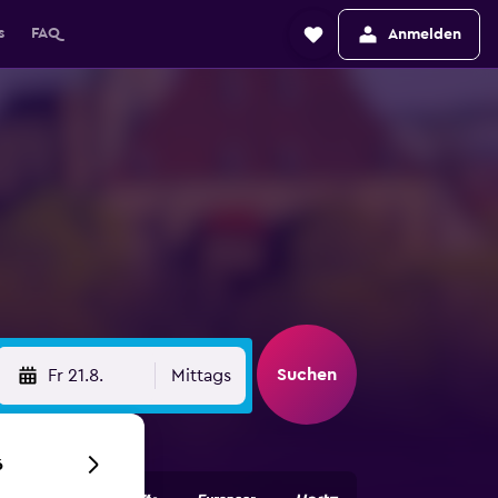
s
FAQ
Anmelden
Suchen
Fr 21.8.
Mittags
6