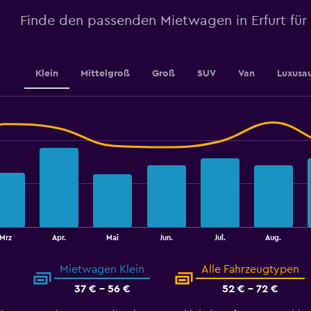
to
3.6.
Finde den passenden Mietwagen in Erfurt für
Klein
Mittelgroß
Groß
SUV
Van
Luxusa
Mrz
Apr.
Mai
Jun.
Jul.
Aug.
Mietwagen Klein
Alle Fahrzeugtypen
37 € - 56 €
52 € - 72 €