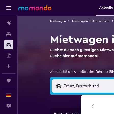
Aktuell
Mietwagen
Mietwagen in Deutschland
Flüge
Unterkünfte
Mietwagen i
Mietwagen
Suchst du nach günstigen Mietwa
Pauschalreisen
Suche hier auf momondo!
Mit KI planen
Anmietstation
Alter des Fahrers:
25
Trips
Deutsch
Feedback