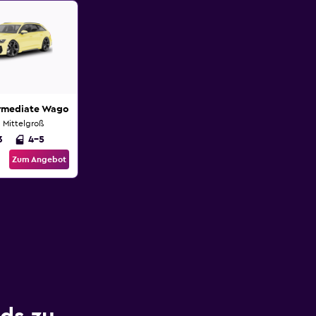
ermediate Wagon
 Mittelgroß
3
4-5
Zum Angebot