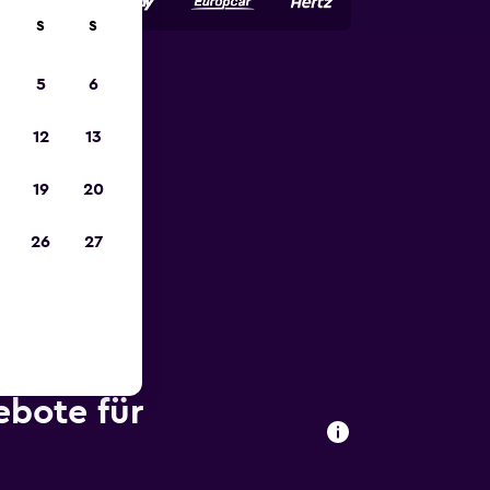
S
S
5
6
zum
12
13
19
20
26
27
ebote für