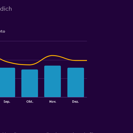
 dich
uto
Sep.
Okt.
Nov.
Dez.