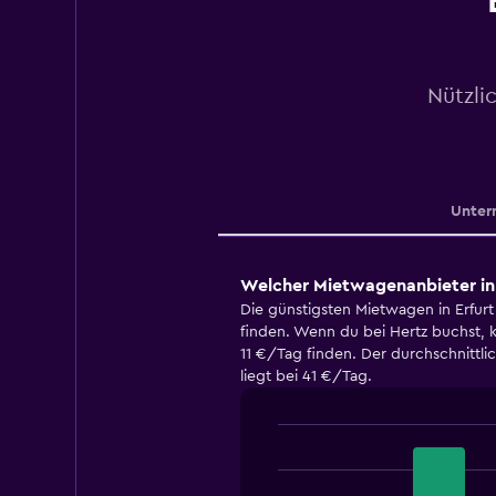
Nützli
Unter
Welcher Mietwagenanbieter in E
Die günstigsten Mietwagen in Erfurt 
finden. Wenn du bei Hertz buchst,
11 €/Tag finden. Der durchschnittlic
liegt bei 41 €/Tag.
Bar
Chart
graphic.
chart
with