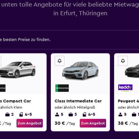
 unten tolle Angebote für viele beliebte Mietwa
in Erfurt, Thüringen
 besten Preise zu finden.
ss Compact Car
Class Intermediate Car
Peugeot 
ähnlich Klein
oder ähnlich Mittelgroß
oder ähnlic
2
4-5
5
3
4-5
5
€
30 €
38 €
Zum Angebot
Zum Angebot
/Tag
/Tag
/Tag