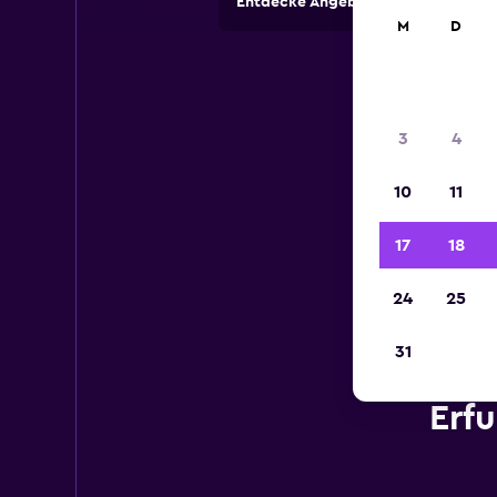
Entdecke Angebote von Autovermi
M
D
3
4
10
11
17
18
24
25
31
Erfu