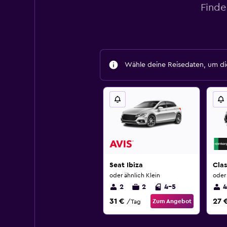
Finde
Wähle deine Reisedaten, um die
Seat Ibiza
Cla
oder ähnlich Klein
oder 
2
2
4-5
4
31 €
27 
Zum Angebot
/Tag