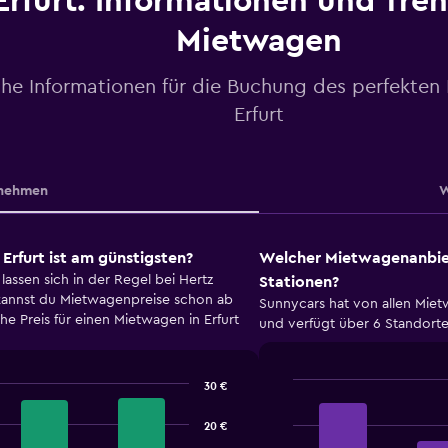
Erfurt: Informationen und Tre
Mietwagen
che Informationen für die Buchung des perfekten
Erfurt
nehmen
W
rfurt ist am günstigsten?
Welcher Mietwagenanbiete
lassen sich in der Regel bei Hertz
Stationen?
 kannst du Mietwagenpreise schon ab
Sunnycars hat von allen Miet
he Preis für einen Mietwagen in Erfurt
und verfügt über 6 Standorte
30 €
Bar
Chart
graphic.
chart
20 €
with