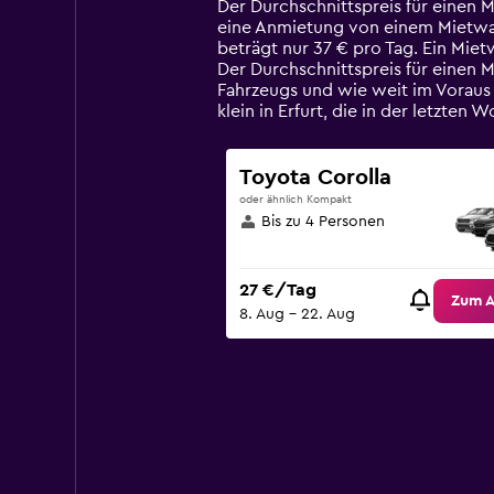
14
Der Durchschnittspreis für einen M
categories.
eine Anmietung von einem Mietwagen
The
beträgt nur 37 € pro Tag. Ein Miet
chart
Der Durchschnittspreis für einen M
has
Fahrzeugs und wie weit im Voraus
1
klein in Erfurt, die in der letzt
Y
axis
displaying
Toyota Corolla
values.
oder ähnlich Kompakt
Range:
Bis zu 4 Personen
0
to
90.
27 €/Tag
Zum 
8. Aug – 22. Aug