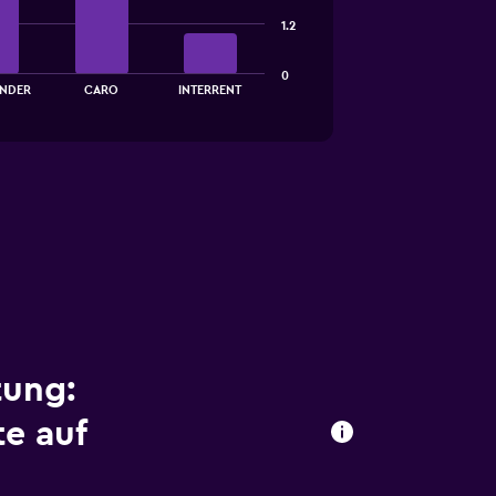
1.2
0
NDER
CARO
INTERRENT
tung:
e auf