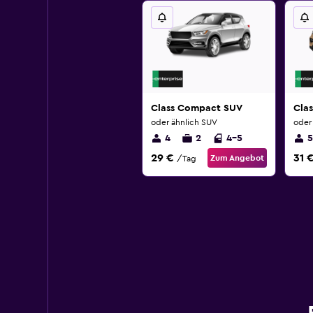
Class Compact SUV
Clas
oder ähnlich SUV
oder
4
2
4-5
5
29 €
31 
Zum Angebot
/Tag