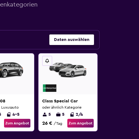
genkategorien
Daten auswählen
408
Class Special Car
h Luxusauto
oder ähnlich Kategorie
5
4-5
5
5
2/4
26 €
Zum Angebot
Zum Angebot
/Tag