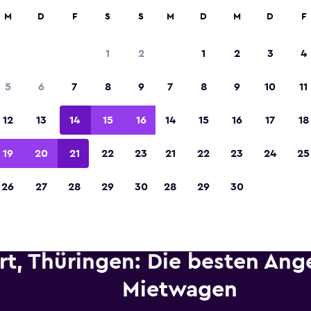
etungen an über 70.000 Standorten mit momondo.
M
D
F
S
S
M
D
M
D
F
1
2
1
2
3
4
In der Kategorie „Europas beste Reise-App“ 
5
6
7
8
9
7
8
9
10
11
Sieger 2023 gekürt
12
13
14
15
16
14
15
16
17
18
19
20
21
22
23
21
22
23
24
25
26
27
28
29
30
28
29
30
rt, Thüringen: Die besten Ang
Mietwagen