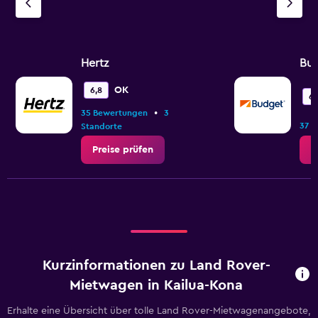
Hertz
Bu
OK
6,8
6,
•
35 Bewertungen
3
37 
Standorte
Preise prüfen
P
Kurzinformationen zu Land Rover-
Mietwagen in Kailua-Kona
Erhalte eine Übersicht über tolle Land Rover-Mietwagenangebote,