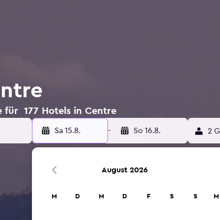
entre
 für 177 Hotels in Centre
Sa 15.8.
-
So 16.8.
2 G
August 2026
M
D
M
D
F
S
S
M