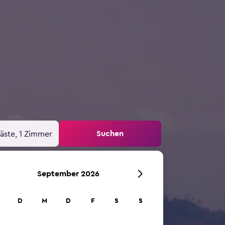
Suchen
äste, 1 Zimmer
September 2026
D
M
D
F
S
S