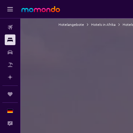
Hotelangebote
Hotels in Afrika
Hotel
Flüge
Unterkünfte
Mietwagen
Pauschalreisen
Mit KI planen
Trips
Deutsch
Feedback