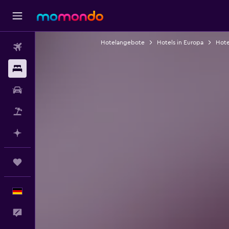
Hotelangebote
Hotels in Europa
Hotel
Flüge
Unterkünfte
Mietwagen
Pauschalreisen
Mit KI planen
Trips
Deutsch
Feedback