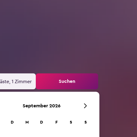
Suchen
äste, 1 Zimmer
September 2026
D
M
D
F
S
S