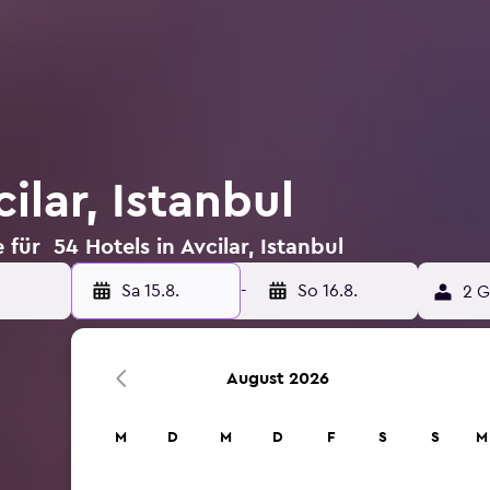
ilar, Istanbul
für 54 Hotels in Avcilar, Istanbul
Sa 15.8.
-
So 16.8.
2 G
August 2026
M
D
M
D
F
S
S
M