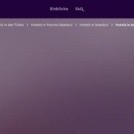
Einblicke
FAQ
s in der Türkei
Hotels in Provinz İstanbul
Hotels in Istanbul
Hotels in A