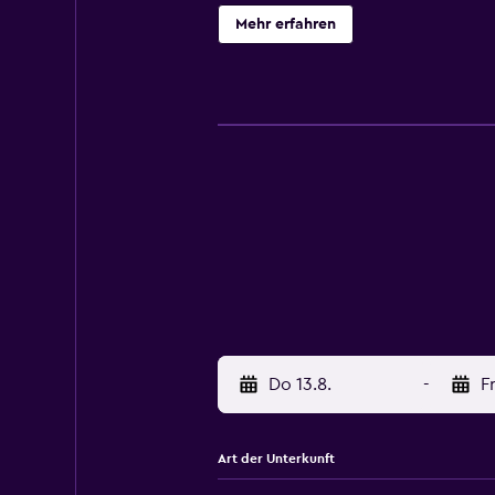
Zimmer ergänzt mit einem Schreib
Mehr erfahren
Kühlschrank, einer Herdplatte und
Handtüchern. Ein als Buffet angebo
Unterkunft Adventure Hostel könne
Skifahren und Fahrradfahren in un
während Schweizerisches Nationalp
km von der Unterkunft Adventure H
Do 13.8.
-
Fr
Art der Unterkunft