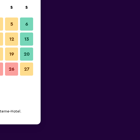
S
S
5
6
12
13
19
20
26
27
Sterne-Hotel.