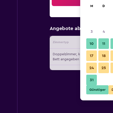
Suc
M
D
141 €
Angebote ab
/
Günstigst
3
4
Zimmertyp
Vermiete
10
11
Doppelzimmer, kein
17
18
Bett angegeben
24
25
31
Günstiger