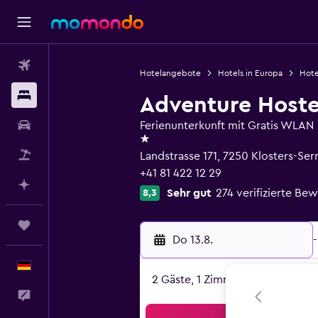
Flüge
Hotelangebote
Hotels in Europa
Hote
Unterkünfte
Adventure Hoste
Mietwagen
Ferienunterkunft mit Gratis WLAN
1 Stern
Pauschalreisen
Landstrasse 171, 7250 Klosters-Se
+41 81 422 12 29
Mit KI planen
Sehr gut
274 verifizierte Be
8,3
Trips
Do 13.8.
-
Deutsch
2 Gäste, 1 Zimmer
Feedback