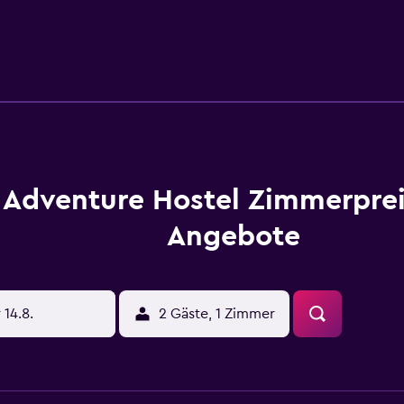
tisch und einem Flachbild-TV. Ausgewählte Zimmer sind ausge
 einem Toaster. In der Unterkunft Adventure Hostel ist jedes
tenes, ein kontinentales oder ein vegetarisches Frühstück wi
n Gäste eine Sauna nutzen. Die Gäste in der Unterkunft Adve
d um Klosters-Serneus genießen. Schatzalp liegt 14 km von der
arkzentrum 42 km entfernt ist. Der nächstgelegene Flughafen 
ostel entfernt.
Adventure Hostel Zimmerpre
Angebote
 14.8.
2 Gäste, 1 Zimmer