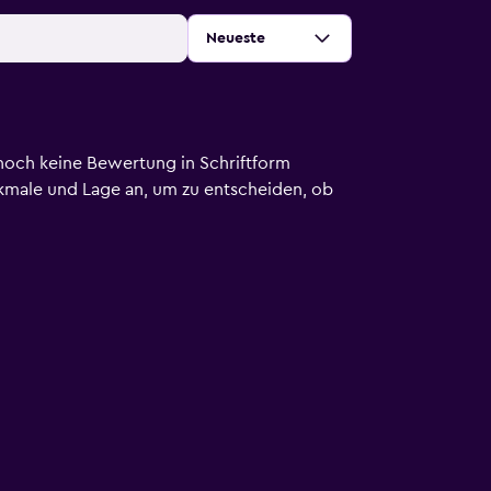
Sortieren
:
Neueste
noch keine Bewertung in Schriftform
kmale und Lage an, um zu entscheiden, ob