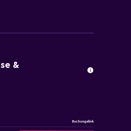
stattet mit einer Küchenzeile mit einem
 Zimmer eingerichtet mit Bettwäsche und
rd in der Unterkunft angeboten. In der
nture Hostel können Aktivitäten wie
 Unterkunft Adventure Hostel entfernt,
ist der Flughafen St. Gallen-Altenrhein, 103
ise &
Buchungslink