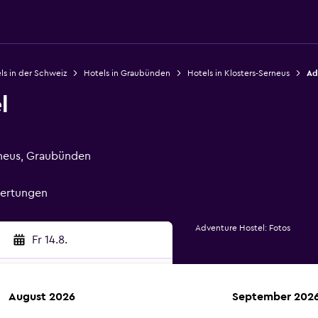
ls in der Schweiz
Hotels in Graubünden
Hotels in Klosters-Serneus
Ad
l
rneus, Graubünden
wertungen
Adventure Hostel: Fotos
Fr 14.8.
August 2026
September 202