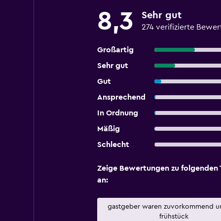
8,3
Sehr gut
274 verifizierte Bewe
Großartig
Sehr gut
Gut
Ansprechend
In Ordnung
Mäßig
Schlecht
Zeige Bewertungen zu folgenden
an:
gastgeber waren zuvorkommend u
frühstück