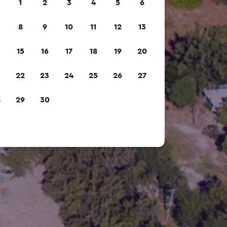
1
2
3
4
5
6
8
9
10
11
12
13
15
16
17
18
19
20
22
23
24
25
26
27
8
29
30