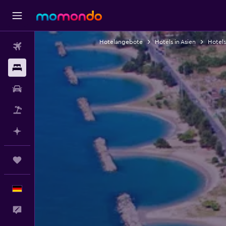
Hotelangebote
Hotels in Asien
Hotels
Flüge
Unterkünfte
Mietwagen
Pauschalreisen
Mit KI planen
Trips
Deutsch
Feedback