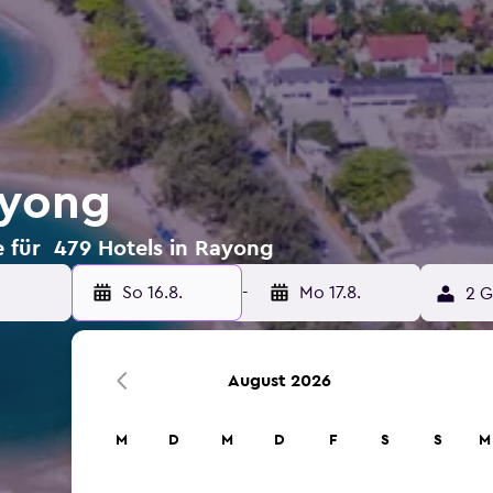
ayong
 für 479 Hotels in Rayong
So 16.8.
-
Mo 17.8.
2 G
August 2026
M
D
M
D
F
S
S
M