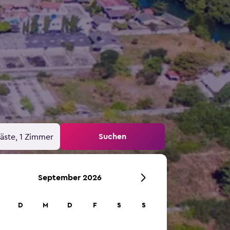
Suchen
äste, 1 Zimmer
September 2026
D
M
D
F
S
S