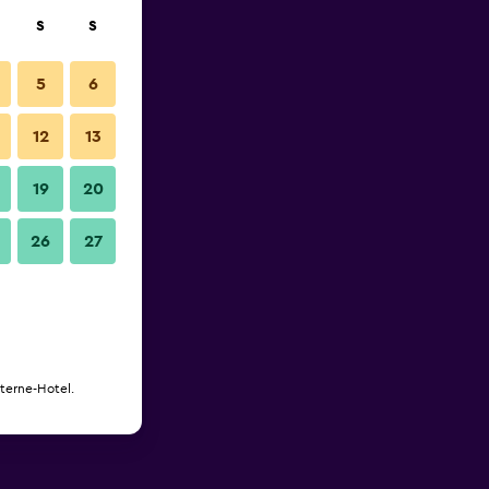
S
S
5
6
12
13
19
20
26
27
Sterne-Hotel.