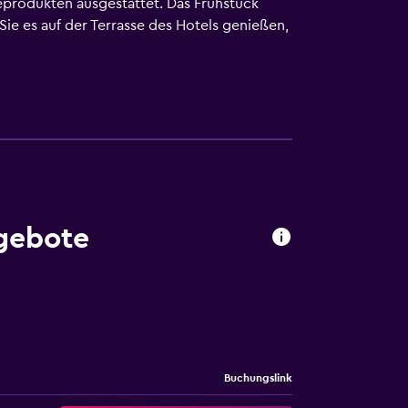
eprodukten ausgestattet. Das Frühstück
 es auf der Terrasse des Hotels genießen,
inuten von der Autobahn A3 entfernt. Reggio
 nach 15 Fahrminuten.
ngebote
Buchungslink