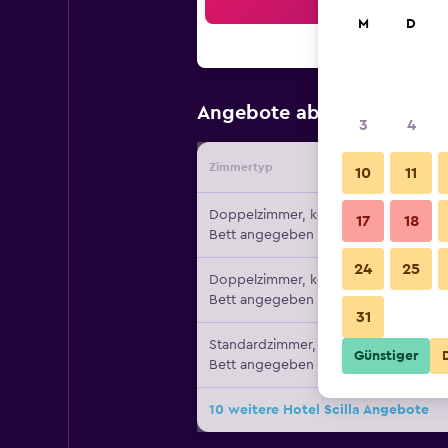
Suc
M
D
64 €
Angebote ab
/
Günstigste
3
4
Zimmertyp
Vermiete
10
11
Doppelzimmer, kein
17
18
Bett angegeben
24
25
Doppelzimmer, kein
Bett angegeben
31
Standardzimmer, kein
Günstiger
Bett angegeben
10 weitere Hotel Scilla Angebote