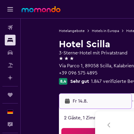
Flüge
Hotelangebote
Hotels in Europa
Hotel
Unterkünfte
Hotel Scilla
Mietwagen
3-Sterne-Hotel mit Privatstrand
3 Sterne
Pauschalreisen
Via Parco 1, 89058 Scilla, Kalabrien
+39 096 575 4895
Mit KI planen
Sehr gut
1.847 verifizierte 
8,4
Trips
Fr 14.8.
-
Deutsch
2 Gäste, 1 Zimmer
Feedback