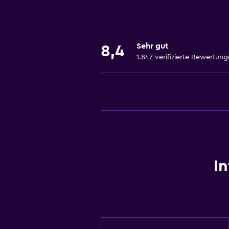
Bettwäsche
Handtücher
Feuerlöscher
Sehr gut
8,4
Toilettenartikel
1.847 verifizierte Bewertun
Shampoo
Rauchmelder
Heizung
Seife
Klimaanlage
Handtücher/Bettwäsche (kostenpfl
I
Barrierefreiheit
Gesamte Wohneinheit im Erdgesc
Tiere auf Anfrage erlaubt. Gegeben
Aufzug