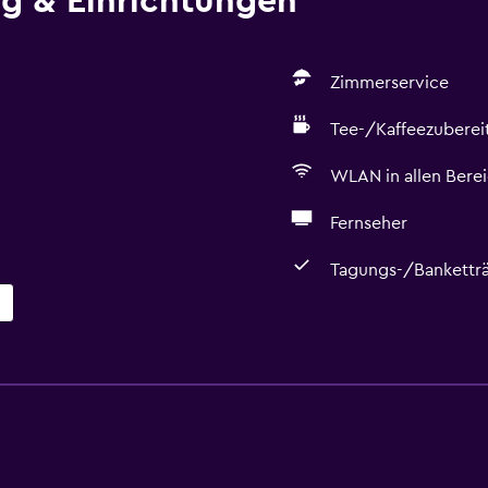
ng & Einrichtungen
Zimmerservice
Tee-/Kaffeezuberei
WLAN in allen Bere
Fernseher
Tagungs-/Bankettr
Services und Annehmlic
Geldautomat/Bank
r
Concierge-Service
Schließfach