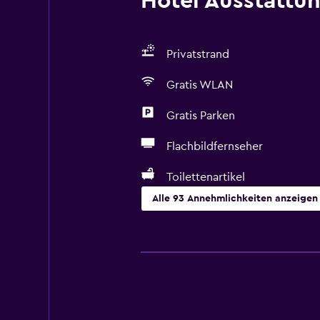
Hotel Ausstattu
Privatstrand
Gratis WLAN
Gratis Parken
Flachbildfernseher
Toilettenartikel
Alle 93 Annehmlichkeiten anzeigen
Wesentliches
Gratis WLAN
WLAN in allen Bereichen verfügba
Internet