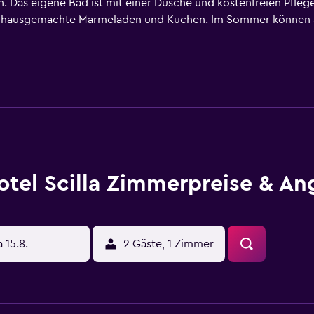
 Das eigene Bad ist mit einer Dusche und kostenfreien Pfleg
 hausgemachte Marmeladen und Kuchen. Im Sommer können Sie
adt und das Meer genießen. Das Hotel Scilla liegt nur 2 Fahrm
und die Villa San Giovanni mit Fährverbindungen nach Sizilien
otel Scilla Zimmerpreise & A
a 15.8.
2 Gäste, 1 Zimmer