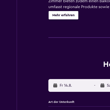
Zimmer bieten zudem einen Balkon.
umfasst regionale Produkte sowie
von der Sie einen Blick auf die St
Mehr erfahren
Calabria erreichen Sie nach 25 km 
H
Fr 14.8.
-
S
Art der Unterkunft