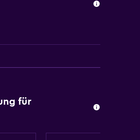
n
ung für