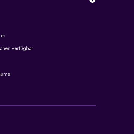
ter
ichen verfügbar
äume
hkeiten