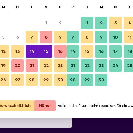
hen
M
D
F
S
S
M
D
M
D
F
1
2
1
2
3
4
 Option: Preis pro Nacht
5
6
7
8
9
7
8
9
10
11
r
pro Nacht
12
13
14
15
16
14
15
16
17
18
Angebot
19
20
21
22
23
21
22
23
24
25
64 €
anzeigen
26
27
28
29
30
28
29
30
Angebot
91 €
anzeigen
Angebot
92 €
Durchschnittlich
Höher
Basierend auf Durchschnittspreisen für ein 3-
anzeigen