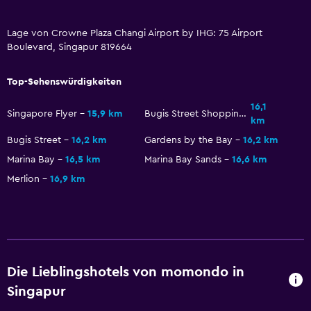
Minibar
Frühstück auf dem Zimmer
Lage von Crowne Plaza Changi Airport by IHG: 75 Airport
Boulevard, Singapur 819664
Tee-/Kaffeezubereiter
Wasserkocher
Top-Sehenswürdigkeiten
Kühlschrank
16,1
Singapore Flyer
15,9 km
Bugis Street Shopping District
km
Kaffeemaschine
Bugis Street
16,2 km
Gardens by the Bay
16,2 km
Marina Bay
16,5 km
Marina Bay Sands
16,6 km
Barrierefreiheit
Merlion
16,9 km
Gesamte Wohneinheit barrierefrei
Hypoallergen
Nichtraucherzimmer
Raucherbereich
Die Lieblingshotels von momondo in
Barrierefrei
Singapur
Aufzug