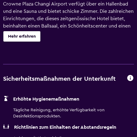
Crowne Plaza Changi Airport verfügt über ein Hallenbad
und eine Sauna und bietet schicke Zimmer. Die zahlreichen
Einrichtungen, die dieses zeitgenössische Hotel bietet,
beinhalten einen Ballsaal, ein Schönheitscenter und einen
Rund-um-die-Uhr Zimmerservice. Dieses 5-Sterne Hotel
Mehr erfahren
umfasst eine Direktionsetage, schnelles Ein- und
Auschecken und eine Kaffeebar. Der Serviceschalter am
Empfang hat ganztägig geöffnet. Das freundliche
Hotelpersonal kann Vorschläge machen für interessante
Attraktionen in der Umgebung und weitere
Touristeninformationen ausgeben. Die modernen Zimmer
Sicherheitsmaßnahmen der Unterkunft
des Hotels haben alle einen Kühlschrank, eine Minibar und
eine iPod-Docking-Station. Alle haben ein privates
Erhöhte Hygienemaßnahmen
Badezimmer welches einen Fön, Bademäntel und eine
Dusche hat. Crowne Plaza Changi Airport bietet eine
Tägliche Reinigung, erhöhte Verfügbarkeit von
Auswahl an hauseigenen Speisemöglichkeiten im "Imperial
Desinfektionsprodukten.
Treasure" und im "75".
Richtlinien zum Einhalten der Abstandsregeln