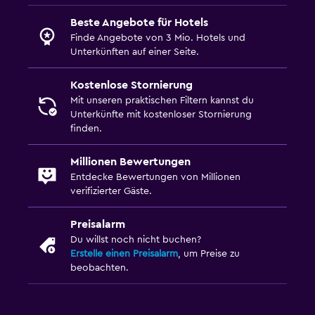
Parken und Transport
Beste Angebote für Hotels
Parkmöglichkeiten
Finde Angebote von 3 Mio. Hotels und
Unterkünften auf einer Seite.
Flughafen-Shuttle
Kostenlose Stornierung
Arbeitsbereich
Mit unseren praktischen Filtern kannst du
Unterkünfte mit kostenloser Stornierung
Fax/Kopierer
finden.
Schreibtisch
Millionen Bewertungen
Entdecke Bewertungen von Millionen
Familienfreundlich
verifizierter Gäste.
Kindergerichte
Preisalarm
Kinderfreundliches Buffet
Du willst noch nicht buchen?
Erstelle einen Preisalarm
, um Preise zu
Fitness
beobachten.
Fitnesscenter