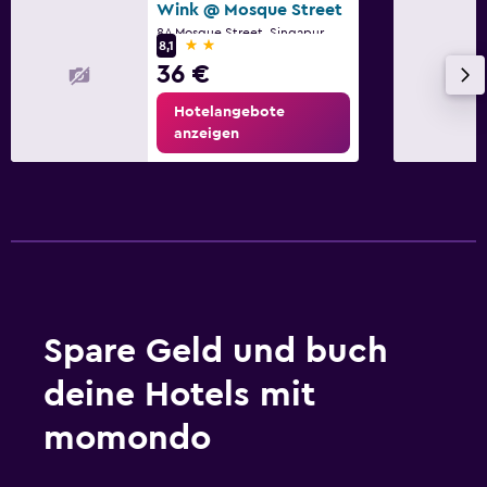
Garten
Wink @ Mosque Street
8A Mosque Street, Singapur
Terrasse/Innenhof
2 Sterne
8,1
36 €
Strandstühle
Hotelangebote
anzeigen
Schlafzimmer
Steckdose in Bettnähe
Wecker
Kleiderständer
Kleiderschrank oder Garderobe
Aktivitäten
Spare Geld und buch
Geschenkartikelgeschäft
deine Hotels mit
Unterhaltung am Abend
momondo
Shopping