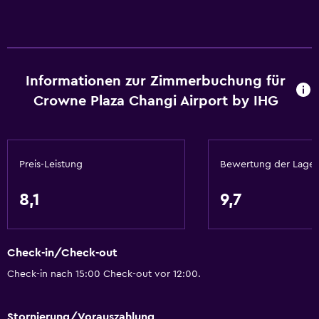
Gepäckaufbewahrung
Sitzbereich
Hausschuhe
Informationen zur Zimmerbuchung für
Sofa
Crowne Plaza Changi Airport by IHG
Lärmisolierte Zimmer
Telefon
Mit Teppich
Preis-Leistung
Bewertung der Lage
Services und Annehmlichkeiten
8,1
9,7
Geldautomat/Bank
Business Center
Check-in/Check-out
Weckdienst
Check-in nach 15:00 Check-out vor 12:00.
Concierge-Service
Geldwechsel
Stornierung/Vorauszahlung