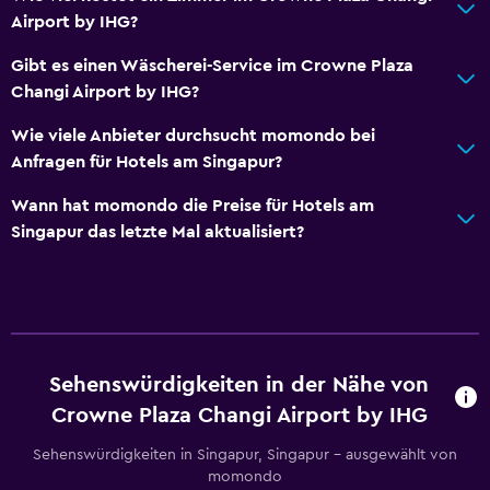
Airport by IHG?
Zusätzliche Toilette
Gibt es einen Wäscherei-Service im Crowne Plaza
Badewanne
Changi Airport by IHG?
Toilette
Wie viele Anbieter durchsucht momondo bei
Toilettenpapier
Anfragen für Hotels am Singapur?
Zahnbürste
Wann hat momondo die Preise für Hotels am
Begehbare Dusche
Singapur das letzte Mal aktualisiert?
Restaurants
Wasserkocher
Menüs für besondere Ernährungsanforderungen (auf
Anfrage)
Sehenswürdigkeiten in der Nähe von
Restaurant
Crowne Plaza Changi Airport by IHG
Bar/Lounge
Sehenswürdigkeiten in Singapur, Singapur – ausgewählt von
Speisen können in die Unterkunft geliefert werden
momondo