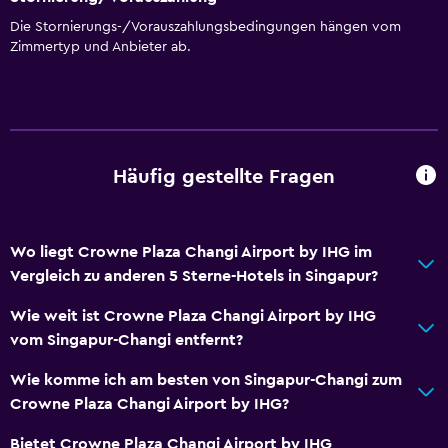
Tagungs-/Banketträume
Die Stornierungs-/Vorauszahlungsbedingungen hängen vom
Zimmerservice
Zimmertyp und Anbieter ab.
Zutritt mit Karte
Express Check-out
Private Anreise/Abreise
24-Stunden-Rezeption
Häufig gestellte Fragen
Tagungsräume
Schließfach
Wo liegt Crowne Plaza Changi Airport by IHG im
Vergleich zu anderen 5 Sterne-Hotels in Singapur?
Wesentliches
Wie weit ist Crowne Plaza Changi Airport by IHG
WLAN in allen Bereichen verfügbar
vom Singapur-Changi entfernt?
Internet
Wie komme ich am besten von Singapur-Changi zum
Feuerlöscher
Crowne Plaza Changi Airport by IHG?
Toilettenartikel
Bietet Crowne Plaza Changi Airport by IHG