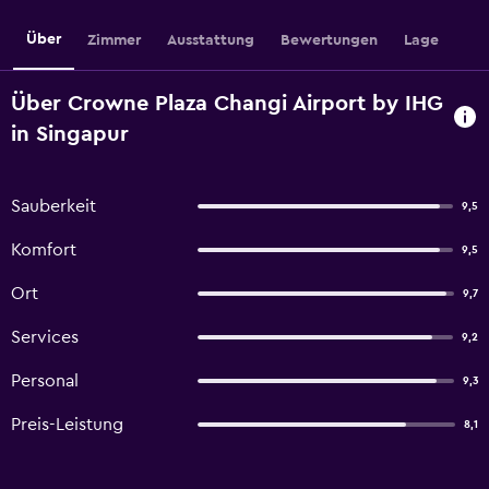
Über
Zimmer
Ausstattung
Bewertungen
Lage
Über Crowne Plaza Changi Airport by IHG
in Singapur
Sauberkeit
9,5
Komfort
9,5
Ort
9,7
Services
9,2
Personal
9,3
Preis-Leistung
8,1