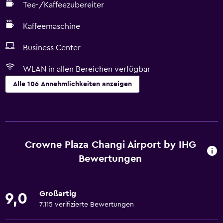
Tee-/Kaffeezubereiter
Kaffeemaschine
Business Center
WLAN in allen Bereichen verfügbar
Alle 106 Annehmlichkeiten anzeigen
Allgemein
Fenster
Zugang zur Executive-Lounge
Crowne Plaza Changi Airport by IHG
Familienzimmer
Bewertungen
Blick auf den Garten
Verbindungszimmer verfügbar
Großartig
9,0
Blick auf Sehenswürdigkeiten
7.115 verifizierte Bewertungen
Poolblick