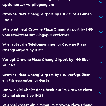
Rauchmelder
Optionen zur Verpflegung an?
Klimaanlage
Crowne Plaza Changi Airport by IHG: Gibt es einen
Gratis WLAN
Pool?
Handtücher
Wie weit liegt Crowne Plaza Changi Airport by IHG
Shampoo
vom Stadtzentrum Singapur entfernt?
Seife
Wie lautet die Telefonnummer für Crowne Plaza
Abfallbehälter
Changi Airport by IHG?
Haarspülung
Verfügt Crowne Plaza Changi Airport by IHG über
WLAN?
Bad
Crowne Plaza Changi Airport by IHG verfügt über
Haartrockner
ein Fitnesscenter für Gäste.
Bademantel
Um wie viel Uhr ist der Check-out im Crowne Plaza
Eigenes Badezimmer
Changi Airport by IHG?
Dusche
Wie viel kostet ein Zimmer im Crowne Plaza Changi
Duschhaube