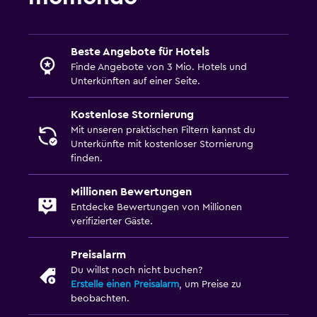
Frühstück auf dem Zimmer
Esstisch
Beste Angebote für Hotels
Parken und Transport
Finde Angebote von 3 Mio. Hotels und
Unterkünften auf einer Seite.
Parkmöglichkeiten
Flughafen-Shuttle (gegen Aufpreis)
Kostenlose Stornierung
Mit unseren praktischen Filtern kannst du
Eigener Parkplatz
Unterkünfte mit kostenloser Stornierung
Shuttleservice (kostenpflichtig)
finden.
Parkplätze auf der Straße
Millionen Bewertungen
Entdecke Bewertungen von Millionen
Medien und Unterhaltung
verifizierter Gäste.
Flachbildfernseher
Preisalarm
Kabel- oder Satellitenfernsehen
Du willst noch nicht buchen?
Geteilter) Lounge/Fernsehbereich
Erstelle einen Preisalarm
, um Preise zu
beobachten.
Fernseher