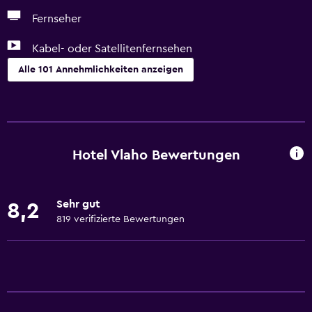
Fernseher
Kabel- oder Satellitenfernsehen
Alle 101 Annehmlichkeiten anzeigen
Allgemein
Familienzimmer
Holzboden oder Parkett
Hotel Vlaho Bewertungen
Schließfach
Gepäckaufbewahrung
Sehr gut
8,2
Blick auf ruhige Straße
819 verifizierte Bewertungen
Sitzbereich
Hausschuhe
Sofa
Lärmisolierte Zimmer