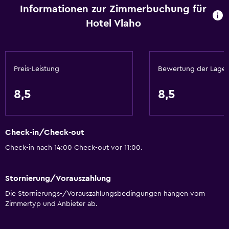
Informationen zur Zimmerbuchung für
Schalldämmung
Hotel Vlaho
Telefon
Mit Teppich
Stadtblick
Preis-Leistung
Bewertung der Lage
Services und Annehmlichkeiten
8,5
8,5
Mietwagen
Weckdienst
Check-in/Check-out
Tagungs-/Banketträume
Check-in nach 14:00 Check-out vor 11:00.
Minimarkt vor Ort
Zimmerservice
Stornierung/Vorauszahlung
Tourschalter
Die Stornierungs-/Vorauszahlungsbedingungen hängen vom
Zutritt mit Schlüssel
Zimmertyp und Anbieter ab.
Zutritt mit Karte