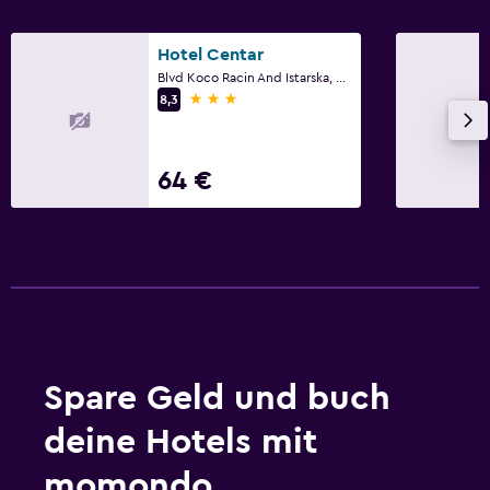
Wasserkocher
Küchenartikel
Hotel Centar
Blvd Koco Racin And Istarska, Skopje
Küche
3 Sterne
8,3
Kochnische
Herdplatte
64 €
Tee-/Kaffeezubereiter
Kühlschrank
Restaurants
Lunchpaket
Restaurant
Bar/Lounge
Spare Geld und buch
Speisen können in die Unterkunft geliefert werden
deine Hotels mit
Minibar
momondo