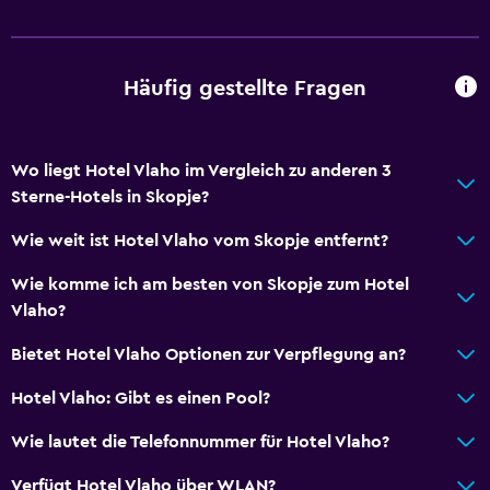
Fußmassagen
Express Check-out
24-Stunden-Rezeption
Häufig gestellte Fragen
Schließfach
Flasche Wasser
Wo liegt Hotel Vlaho im Vergleich zu anderen 3
Sterne-Hotels in Skopje?
Wesentliches
Wie weit ist Hotel Vlaho vom Skopje entfernt?
WLAN in allen Bereichen verfügbar
Internet
Wie komme ich am besten von Skopje zum Hotel
Vlaho?
Toilettenartikel
Rauchmelder
Bietet Hotel Vlaho Optionen zur Verpflegung an?
Heizung
Hotel Vlaho: Gibt es einen Pool?
Klimaanlage
Wie lautet die Telefonnummer für Hotel Vlaho?
Gratis WLAN
Verfügt Hotel Vlaho über WLAN?