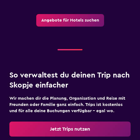
Außentisch
Angebote für Hotels suchen
Gartenmöbel
Garten
Terrasse/Innenhof
Balkon
Schlafzimmer
So verwaltest du deinen Trip nach
Steckdose in Bettnähe
Skopje einfacher
Schlafcouch
Wir machen dir die Planung, Organisation und Reise mit
Kleiderständer
Freunden oder Familie ganz einfach. Trips ist kostenlos
Kleiderschrank oder Garderobe
und für alle deine Buchungen verfügbar – egal wo.
Wäscherei
Jetzt Trips nutzen
Wäschezimmer