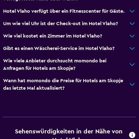
Bettwäsche
Handtücher
Hotel Vlaho verfügt über ein Fitnesscenter für Gäste.
Shampoo
Um wie viel Uhr ist der Check-out im Hotel Vlaho?
Seife
Wie viel kostet ein Zimmer im Hotel Vlaho?
Handtücher/Bettwäsche (kostenpflichtig)
Gibt es einen Wäscherei-Service im Hotel Vlaho?
Abfallbehälter
Wie viele Anbieter durchsucht momondo bei
Bad
Anfragen für Hotels am Skopje?
Haartrockner
Wann hat momondo die Preise für Hotels am Skopje
Bademantel
das letzte Mal aktualisiert?
Eigenes Badezimmer
Dusche
Duschhaube
Zusätzliches Badezimmer
Sehenswürdigkeiten in der Nähe von
Toilette