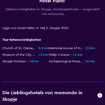
Hotel Vlaho
Toilettenpapier
Sehenswürdigkeiten in Skopje, Nordmazedonien – ausgewählt
Begehbare Dusche
von momondo
Barrierefreiheit
Lage von Hotel Vlaho: 9. Maj 3, Skopje 1000
Gesamte Wohneinheit barrierefrei
Top-Sehenswürdigkeiten
Hypoallergen
Church of St. Clement of Ohrid
0,9 km
Memorial House of Mother Teresa
1,3 km
Hypoallergenes Kissen
Museum of the City of Skopje
1,3 km
Philip II Arena
1,3 km
Nichtraucherzimmer
Skopje Fortress
1,5 km
Archaeological Museum Of Macedonia
1,5 km
Aufzug
Über den Aufzug zugänglich
Barrierefreier Parkplatz
Obere Etagen über Aufzug zugänglich
Die Lieblingshotels von momondo in
Skopje
Küche