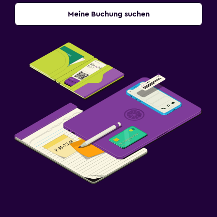
Bügelservice
Meine Buchung suchen
Wäscheservice
Gesundheit und Sicherheit
Tägliche Reinigung
Sicherheit rund um die Uhr
Erste-Hilfe-Kasten
Arbeitsbereich
Fax/Kopierer
Schreibtisch
Aktivitäten
Fahrradverleih